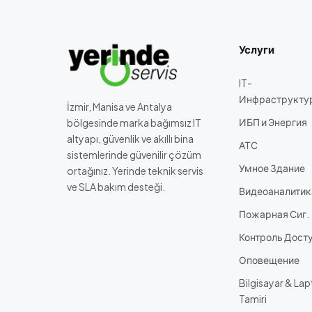
Услуги
IT-
Инфраструкту
İzmir, Manisa ve Antalya
ИБП и Энергия
bölgesinde marka bağımsız IT
altyapı, güvenlik ve akıllı bina
АТС
sistemlerinde güvenilir çözüm
Умное Здание
ortağınız. Yerinde teknik servis
ve SLA bakım desteği.
Видеоаналитик
Пожарная Сиг.
Контроль Дост
Оповещение
Bilgisayar & La
Tamiri