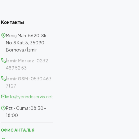
Контакты
Meriç Mah. 5620. Sk.
No:8 Kat:3, 35090
Bornova / İzmir
İzmir Merkez:
0232
489 52 53
İzmir GSM:
0530 463
71 27
info@yerindeservis.net
Pzt - Cuma: 08:30 -
18:00
ОФИС АНТАЛЬЯ