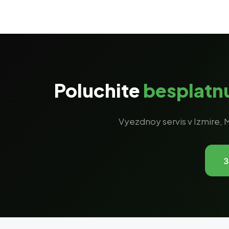
Poluchite
besplatn
Vyezdnoy servis v Izmire, M
З