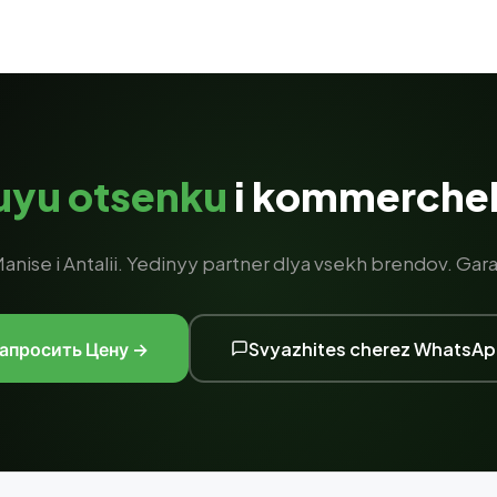
uyu otsenku
i kommerchek
anise i Antalii. Yedinyy partner dlya vsekh brendov. Gar
апросить Цену →
Svyazhites cherez WhatsA