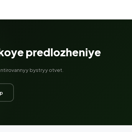
oye predlozheniye
antirovannyy bystryy otvet.
pp