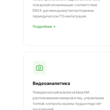
пожарной сигнализации, соответствие
EN54, датчики дыма/тепла/пламени,
периодическое ТО и интеграция.
Подробнее →
Видеоаналитика
Поведенческий анализ на базе ИИ,
распознавание номеров и лиц, управление
толпой, контроль охраны труда и подсчёт
посетителей.