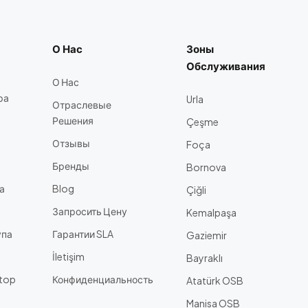
О Нас
Зоны
Обслуживания
О Нас
ра
Urla
Отраслевые
Решения
Çeşme
Отзывы
Foça
Бренды
Bornova
а
Blog
Çiğli
Запросить Цену
Kemalpaşa
упа
Гарантии SLA
Gaziemir
İletişim
Bayraklı
ptop
Конфиденциальность
Atatürk OSB
Manisa OSB