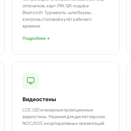
отпечатков, карт, PIN, QR-кодов и
Bluetooth. Турникеты, шлагбаумы,
контроль столовой и учёт рабочего
времени.
Подробнее →
Видеостены
LCD, LED и лазерные проекционные
видеостены. Решения для диспетчерских,
NOC/SOC и корпоративных презентаций.