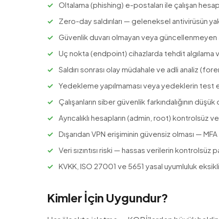
Oltalama (phishing) e-postaları ile çalışan hesap
Zero-day saldırıları — geleneksel antivirüsün ya
Güvenlik duvarı olmayan veya güncellenmeyen a
Uç nokta (endpoint) cihazlarda tehdit algılama 
Saldırı sonrası olay müdahale ve adli analiz (for
Yedekleme yapılmaması veya yedeklerin test 
Çalışanların siber güvenlik farkındalığının düşük
Ayrıcalıklı hesapların (admin, root) kontrolsüz ve
Dışarıdan VPN erişiminin güvensiz olması — MFA 
Veri sızıntısı riski — hassas verilerin kontrolsüz 
KVKK, ISO 27001 ve 5651 yasal uyumluluk eksikli
Kimler İçin Uygundur?