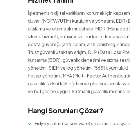
İşletmenizin dijital varlıklarını korumak için kapsa
duvarı (NGFW/UTM) kurulum ve yönetimi, EDR (E
algılama ve otomatik müdahale, MDR (Managed D
izleme hizmeti, antivirüs ve endpoint koruma pla
posta güvenliği (anti-spam, anti-phishing, sand
Trust güvenli uzaktan erişim, DLP (Data Loss Pre
kurtarma (BDR), güvenlik denetimi ve sızma testi
yönetimi, SIEM ve log yönetimi (5651 uyumluluk)
hesap yönetimi, MFA (Multi-Factor Authentication
güvenlik farkındalık eğitimi ve phishing simülas
ve bütçesine uygun, katmanlı güvenlik mimarisi o
Hangi Sorunları Çözer?
Fidye yazılımı (ransomware) saldırıları — dosyala