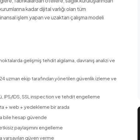
ere, fabrikalardan otellere, sağlık kuruluşlarından
rumlarına kadar dijital varlığı olan tüm
, finansal işlem yapan ve uzaktan çalışma modeli
talarda gelişmiş tehdit algılama, davranış analizi ve
 uzman ekip tarafından yönetilen güvenlik izleme ve
 IPS/IDS, SSL inspection ve tehdit engelleme
sta + web + yedekleme bir arada
nsa bile hesap güvende
etkisiz paylaşımını engelleme
aza varsayılan güven verme