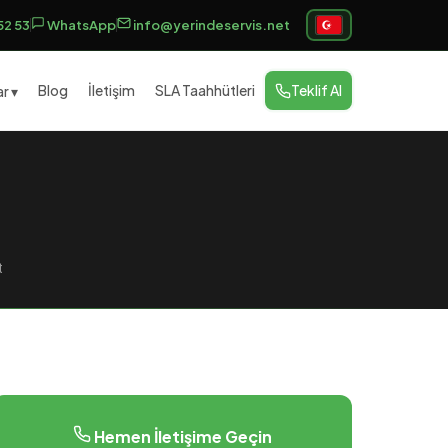
52 53
WhatsApp
info@yerindeservis.net
Blog
İletişim
SLA Taahhütleri
Teklif Al
r ▾
t
Hemen İletişime Geçin