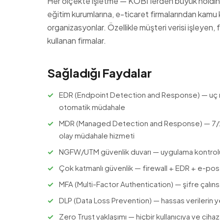
Her ölçekte işletme — KOBİ'lerden büyük holdingl
eğitim kurumlarına, e-ticaret firmalarından kamu ku
organizasyonlar. Özellikle müşteri verisi işleyen
kullanan firmalar.
Sağladığı Faydalar
EDR (Endpoint Detection and Response) — uç nok
otomatik müdahale
MDR (Managed Detection and Response) — 7/24
olay müdahale hizmeti
NGFW/UTM güvenlik duvarı — uygulama kontrolü,
Çok katmanlı güvenlik — firewall + EDR + e-po
MFA (Multi-Factor Authentication) — şifre çalı
DLP (Data Loss Prevention) — hassas verilerin y
Zero Trust yaklaşımı — hiçbir kullanıcıya ve cih