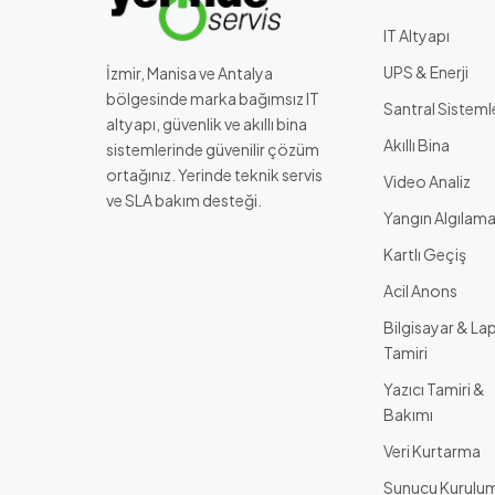
IT Altyapı
UPS & Enerji
İzmir, Manisa ve Antalya
bölgesinde marka bağımsız IT
Santral Sisteml
altyapı, güvenlik ve akıllı bina
Akıllı Bina
sistemlerinde güvenilir çözüm
ortağınız. Yerinde teknik servis
Video Analiz
ve SLA bakım desteği.
Yangın Algılam
Kartlı Geçiş
Acil Anons
Bilgisayar & La
Tamiri
Yazıcı Tamiri &
Bakımı
Veri Kurtarma
Sunucu Kurulu