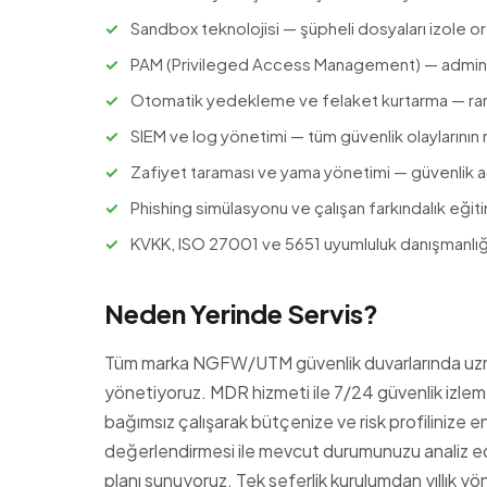
Sandbox teknolojisi — şüpheli dosyaları izole or
PAM (Privileged Access Management) — admin h
Otomatik yedekleme ve felaket kurtarma — ran
SIEM ve log yönetimi — tüm güvenlik olaylarının
Zafiyet taraması ve yama yönetimi — güvenlik açı
Phishing simülasyonu ve çalışan farkındalık eğiti
KVKK, ISO 27001 ve 5651 uyumluluk danışmanlığ
Neden Yerinde Servis?
Tüm marka NGFW/UTM güvenlik duvarlarında uzm
yönetiyoruz. MDR hizmeti ile 7/24 güvenlik izl
bağımsız çalışarak bütçenize ve risk profilinize e
değerlendirmesi ile mevcut durumunuzu analiz edi
planı sunuyoruz. Tek seferlik kurulumdan yıllık 