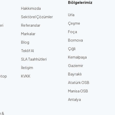
Bölgelerimiz
Hakkımızda
Urla
Sektörel Çözümler
Çeşme
eri
Referanslar
Foça
Markalar
Bornova
Blog
Çiğli
a
Teklif Al
Kemalpaşa
SLA Taahhütleri
Gaziemir
İletişim
Bayraklı
ptop
KVKK
Atatürk OSB
Manisa OSB
Antalya
m &