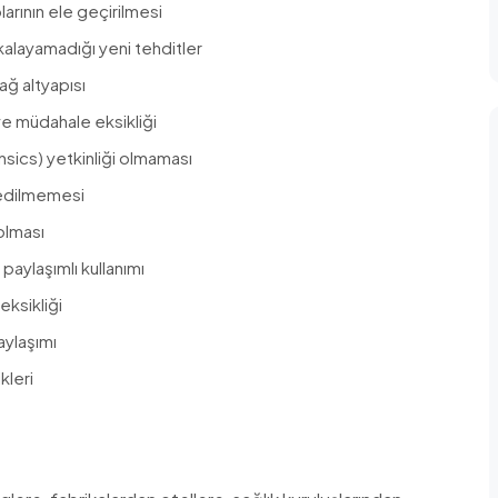
larının ele geçirilmesi
kalayamadığı yeni tehditler
ğ altyapısı
ve müdahale eksikliği
ensics) yetkinliği olmaması
edilmemesi
 olması
 paylaşımlı kullanımı
eksikliği
paylaşımı
kleri