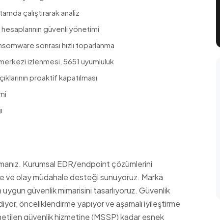
tamda çalıştırarak analiz
esaplarının güvenli yönetimi
somware sonrası hızlı toparlanma
 merkezi izlenmesi, 5651 uyumluluk
klarının proaktif kapatılması
mi
ı
anız. Kurumsal EDR/endpoint çözümlerini
eme ve olay müdahale desteği sunuyoruz. Marka
n uygun güvenlik mimarisini tasarlıyoruz. Güvenlik
yor, önceliklendirme yapıyor ve aşamalı iyileştirme
yönetilen güvenlik hizmetine (MSSP) kadar esnek