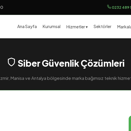
00
0232 489 
Ana Sayfa
Kurumsal
Sektörler
Hizmetler ▾
Markala
Siber Güvenlik Çözümleri
İzmir, Manisa ve Antalya bölgesinde marka bağımsız teknik hizme