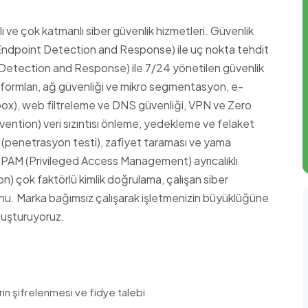
mlı ve çok katmanlı siber güvenlik hizmetleri. Güvenlik
ndpoint Detection and Response) ile uç nokta tehdit
etection and Response) ile 7/24 yönetilen güvenlik
tformları, ağ güvenliği ve mikro segmentasyon, e-
box), web filtreleme ve DNS güvenliği, VPN ve Zero
vention) veri sızıntısı önleme, yedekleme ve felaket
 (penetrasyon testi), zafiyet taraması ve yama
, PAM (Privileged Access Management) ayrıcalıklı
) çok faktörlü kimlik doğrulama, çalışan siber
yonu. Marka bağımsız çalışarak işletmenizin büyüklüğüne
luşturuyoruz.
rın şifrelenmesi ve fidye talebi