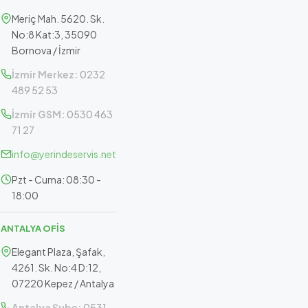
Meriç Mah. 5620. Sk.
No:8 Kat:3, 35090
Bornova / İzmir
İzmir Merkez:
0232
489 52 53
İzmir GSM:
0530 463
71 27
info@yerindeservis.net
Pzt - Cuma: 08:30 -
18:00
ANTALYA OFİS
Elegant Plaza, Şafak,
4261. Sk. No:4 D:12,
07220 Kepez / Antalya
Antalya Şube:
0531