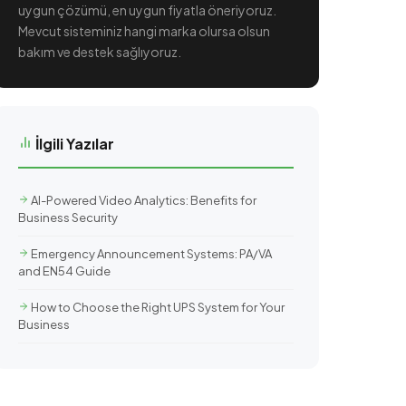
uygun çözümü, en uygun fiyatla öneriyoruz.
Mevcut sisteminiz hangi marka olursa olsun
bakım ve destek sağlıyoruz.
İlgili Yazılar
AI-Powered Video Analytics: Benefits for
Business Security
Emergency Announcement Systems: PA/VA
and EN54 Guide
How to Choose the Right UPS System for Your
Business