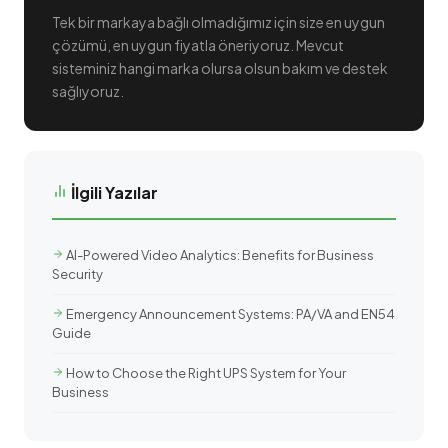
Tek bir markaya bağlı olmadığımız için size en uygun
çözümü, en uygun fiyatla öneriyoruz. Mevcut
sisteminiz hangi marka olursa olsun bakım ve destek
sağlıyoruz.
İlgili Yazılar
AI-Powered Video Analytics: Benefits for Business
Security
Emergency Announcement Systems: PA/VA and EN54
Guide
How to Choose the Right UPS System for Your
Business