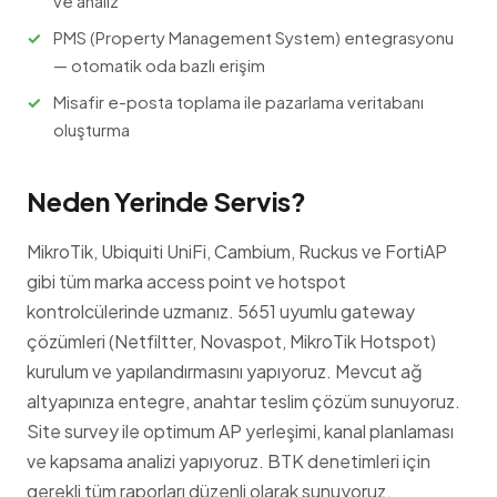
ve analiz
PMS (Property Management System) entegrasyonu
— otomatik oda bazlı erişim
Misafir e-posta toplama ile pazarlama veritabanı
oluşturma
Neden Yerinde Servis?
MikroTik, Ubiquiti UniFi, Cambium, Ruckus ve FortiAP
gibi tüm marka access point ve hotspot
kontrolcülerinde uzmanız. 5651 uyumlu gateway
çözümleri (Netfiltter, Novaspot, MikroTik Hotspot)
kurulum ve yapılandırmasını yapıyoruz. Mevcut ağ
altyapınıza entegre, anahtar teslim çözüm sunuyoruz.
Site survey ile optimum AP yerleşimi, kanal planlaması
ve kapsama analizi yapıyoruz. BTK denetimleri için
gerekli tüm raporları düzenli olarak sunuyoruz.