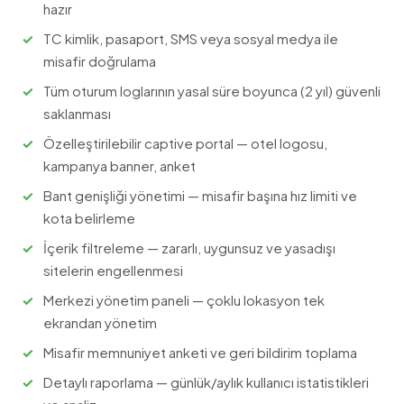
hazır
TC kimlik, pasaport, SMS veya sosyal medya ile
misafir doğrulama
Tüm oturum loglarının yasal süre boyunca (2 yıl) güvenli
saklanması
Özelleştirilebilir captive portal — otel logosu,
kampanya banner, anket
Bant genişliği yönetimi — misafir başına hız limiti ve
kota belirleme
İçerik filtreleme — zararlı, uygunsuz ve yasadışı
sitelerin engellenmesi
Merkezi yönetim paneli — çoklu lokasyon tek
ekrandan yönetim
Misafir memnuniyet anketi ve geri bildirim toplama
Detaylı raporlama — günlük/aylık kullanıcı istatistikleri