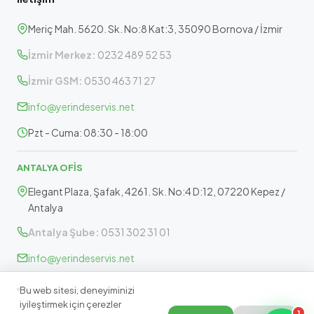
Meriç Mah. 5620. Sk. No:8 Kat:3, 35090 Bornova / İzmir
İzmir Merkez:
0232 489 52 53
İzmir GSM:
0530 463 71 27
info@yerindeservis.net
Pzt - Cuma: 08:30 - 18:00
ANTALYA OFİS
Elegant Plaza, Şafak, 4261. Sk. No:4 D:12, 07220 Kepez /
Antalya
Antalya Şube:
0531 302 31 01
info@yerindeservis.net
Pazartesi - Cuma: 09:30 - 17:30
Bu web sitesi, deneyiminizi
iyileştirmek için çerezler
1