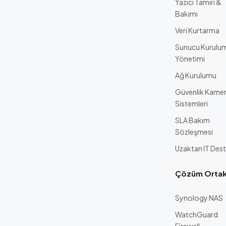
Yazıcı Tamiri &
Bakımı
Veri Kurtarma
Sunucu Kurulu
Yönetimi
Ağ Kurulumu
Güvenlik Kame
Sistemleri
SLA Bakım
Sözleşmesi
Uzaktan IT Des
Çözüm Ortakl
Synology NAS
WatchGuard