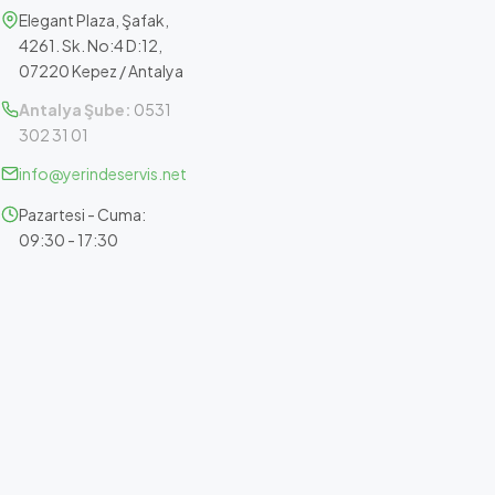
Elegant Plaza, Şafak,
4261. Sk. No:4 D:12,
07220 Kepez / Antalya
Antalya Şube:
0531
302 31 01
info@yerindeservis.net
Pazartesi - Cuma:
09:30 - 17:30