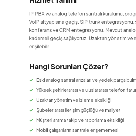
IP PBX ve analog telefon santralı kurulumu, prog
VoIP altyapısına geçiş, SIP trunk entegrasyonu, ses
konferans ve CRM entegrasyonu. Mevcut analog sa
kademeli geçiş sağlıyoruz. Uzaktan yönetim ve mob
erişilebilir.
Hangi Sorunları Çözer?
Eski analog santral arızaları ve yedek parça bu
Yüksek şehirlerarası ve uluslararası telefon fatur
Uzaktan yönetim ve izleme eksikliği
Şubeler arası iletişim güçlüğü ve maliyet
Müşteri arama takip ve raporlama eksikliği
Mobil çalışanların santrale erişememesi