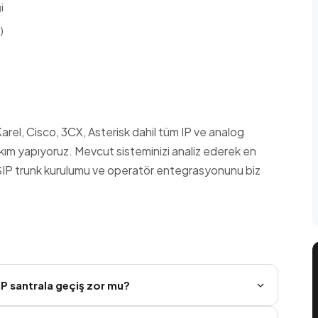
i
)
rel, Cisco, 3CX, Asterisk dahil tüm IP ve analog
kım yapıyoruz. Mevcut sisteminizi analiz ederek en
 SIP trunk kurulumu ve operatör entegrasyonunu biz
IP santrala geçiş zor mu?