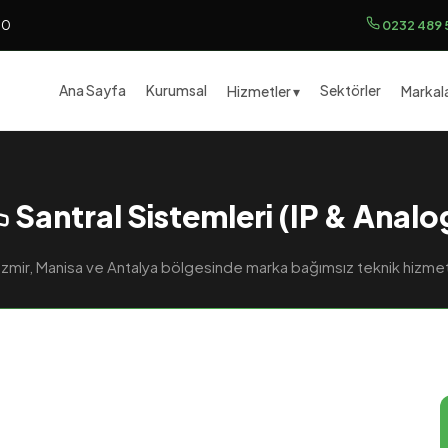
00
0232 489 
Ana Sayfa
Kurumsal
Sektörler
Hizmetler ▾
Markala
Santral Sistemleri (IP & Analo
İzmir, Manisa ve Antalya bölgesinde marka bağımsız teknik hizme