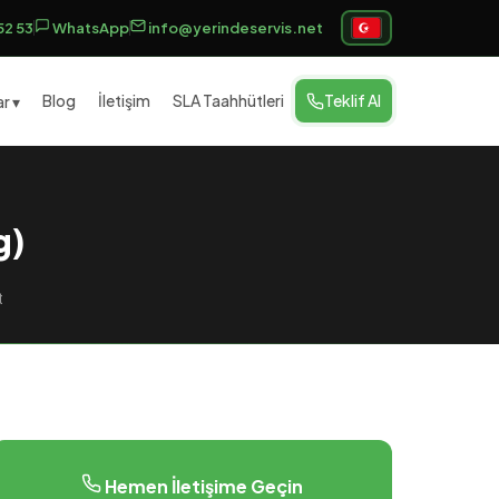
52 53
WhatsApp
info@yerindeservis.net
Blog
İletişim
SLA Taahhütleri
Teklif Al
r ▾
g)
t
Hemen İletişime Geçin