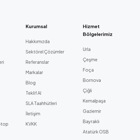
Kurumsal
Hizmet
Bölgelerimiz
Hakkımızda
Urla
Sektörel Çözümler
Çeşme
eri
Referanslar
Foça
Markalar
Bornova
Blog
Çiğli
a
Teklif Al
Kemalpaşa
SLA Taahhütleri
Gaziemir
İletişim
Bayraklı
ptop
KVKK
Atatürk OSB