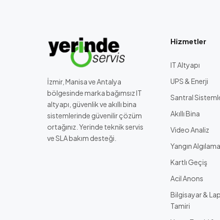
Hizmetler
IT Altyapı
UPS & Enerji
İzmir, Manisa ve Antalya
bölgesinde marka bağımsız IT
Santral Sisteml
altyapı, güvenlik ve akıllı bina
Akıllı Bina
sistemlerinde güvenilir çözüm
ortağınız. Yerinde teknik servis
Video Analiz
ve SLA bakım desteği.
Yangın Algılam
Kartlı Geçiş
Acil Anons
Bilgisayar & La
Tamiri