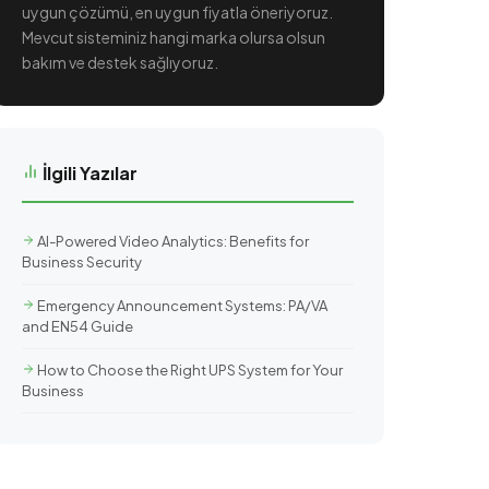
uygun çözümü, en uygun fiyatla öneriyoruz.
Mevcut sisteminiz hangi marka olursa olsun
bakım ve destek sağlıyoruz.
İlgili Yazılar
AI-Powered Video Analytics: Benefits for
Business Security
Emergency Announcement Systems: PA/VA
and EN54 Guide
How to Choose the Right UPS System for Your
Business