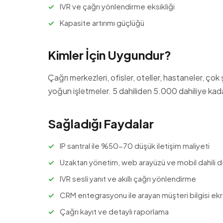
IVR ve çağrı yönlendirme eksikliği
Kapasite artırımı güçlüğü
Kimler İçin Uygundur?
Çağrı merkezleri, ofisler, oteller, hastaneler, çok 
yoğun işletmeler. 5 dahiliden 5.000 dahiliye kada
Sağladığı Faydalar
IP santral ile %50-70 düşük iletişim maliyeti
Uzaktan yönetim, web arayüzü ve mobil dahili 
IVR sesli yanıt ve akıllı çağrı yönlendirme
CRM entegrasyonu ile arayan müşteri bilgisi ek
Çağrı kayıt ve detaylı raporlama