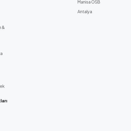
Manisa OSB
Antalya
m &
ra
tek
arı