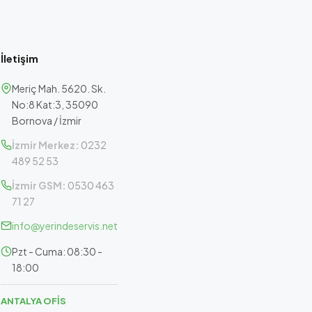
İletişim
Meriç Mah. 5620. Sk.
No:8 Kat:3, 35090
Bornova / İzmir
İzmir Merkez:
0232
489 52 53
İzmir GSM:
0530 463
71 27
info@yerindeservis.net
Pzt - Cuma: 08:30 -
18:00
ANTALYA OFİS