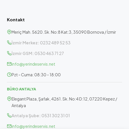
Kontakt
Meriç Mah. 5620. Sk. No:8 Kat:3, 35090 Bornova / İzmir
İzmir Merkez:
0232 489 52 53
İzmir GSM:
0530 463 71 27
info@yerindeservis.net
Pzt - Cuma: 08:30 - 18:00
BÜRO ANTALYA
Elegant Plaza, Şafak, 4261. Sk. No:4 D:12, 07220 Kepez /
Antalya
Antalya Şube:
0531 302 31 01
info@yerindeservis.net