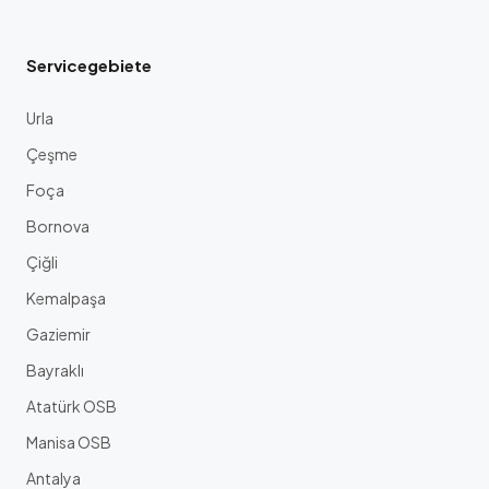
Servicegebiete
Urla
Çeşme
Foça
Bornova
Çiğli
Kemalpaşa
Gaziemir
Bayraklı
Atatürk OSB
Manisa OSB
Antalya