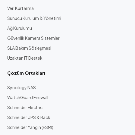
Veri Kurtarma
Sunucu Kurulum & Yönetimi
Ağ Kurulumu
Güvenlik Kamera Sistemleri
SLA Bakım Sözleşmesi
Uzaktan IT Destek
Çözüm Ortakları
Synology NAS
WatchGuard Firewall
Schneider Electric
Schneider UPS & Rack
Schneider Yangın (ESMI)