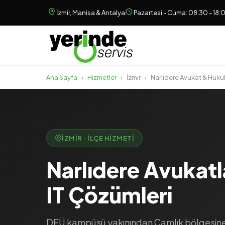
İzmir, Manisa & Antalya
Pazartesi - Cuma: 08:30 - 18:
Ana Sayfa
›
Hizmetler
›
İzmir
›
Narlıdere Avukat & Huku
İZMIR · İLÇE HIZMETI
Narlıdere Avukatl
IT Çözümleri
DEÜ kampüsü yakınından Çamlık bölgesine,