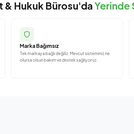
t & Hukuk Bürosu'da
Yerinde 
Marka Bağımsız
Tek markaya bağlı değiliz. Mevcut sisteminiz ne
olursa olsun bakım ve destek sağlıyoruz.