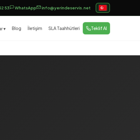
52 53
WhatsApp
info@yerindeservis.net
Blog
İletişim
SLA Taahhütleri
Teklif Al
r ▾