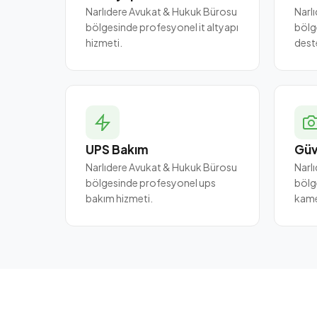
Narlıdere Avukat & Hukuk Bürosu
Narl
bölgesinde profesyonel it altyapı
bölg
hizmeti.
dest
UPS Bakım
Güv
Narlıdere Avukat & Hukuk Bürosu
Narl
bölgesinde profesyonel ups
bölg
bakım hizmeti.
kame