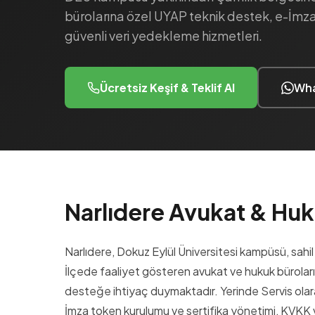
bürolarına özel UYAP teknik destek, e-İmza,
güvenli veri yedekleme hizmetleri.
Ücretsiz Keşif & Teklif Al
Wha
Narlıdere Avukat & Hu
Narlıdere, Dokuz Eylül Üniversitesi kampüsü, sahil ş
İlçede faaliyet gösteren avukat ve hukuk büroları
desteğe ihtiyaç duymaktadır. Yerinde Servis olar
İmza token kurulumu ve sertifika yönetimi, KVKK