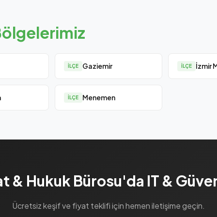
ölgelerimiz
Gaziemir
İzmir 
İLÇE
İLÇE
a
Menemen
İLÇE
t & Hukuk Bürosu'da IT & Güven
Ücretsiz keşif ve fiyat teklifi için hemen iletişime geçin.