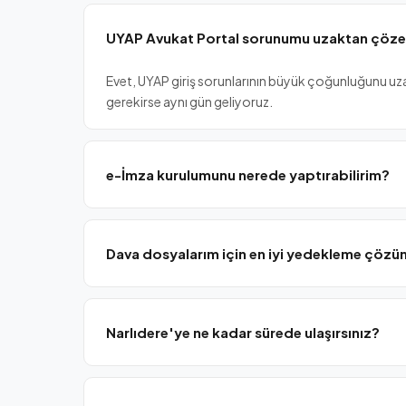
UYAP Avukat Portal sorunumu uzaktan çözebi
Evet, UYAP giriş sorunlarının büyük çoğunluğunu uz
gerekirse aynı gün geliyoruz.
e-İmza kurulumunu nerede yaptırabilirim?
Uzaktan e-İmza sürücü kurulumu, UYAP entegrasyonu
olması yeterli.
Dava dosyalarım için en iyi yedekleme çözü
Yerel NAS + bulut çift yedekleme, günlük otomatik 
hukuk büroları için idealdir.
Narlıdere'ye ne kadar sürede ulaşırsınız?
Bornova merkezimizden Narlıdere'ye 30-35 dakika m
aynı gün yerinde servis sağlıyoruz.