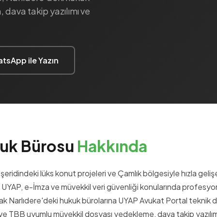
 dava takip yazılımı ve
tsApp ile Yazın
kuk Bürosu
Hakkında
eridindeki lüks konut projeleri ve Çamlık bölgesiyle hızla gelişen
 UYAP, e-İmza ve müvekkil veri güvenliği konularında profesyon
ak Narlıdere'deki hukuk bürolarına UYAP Avukat Portal teknik 
 ve TBB uyumlu müvekkil dosyası yedekleme, dava takip yazılım