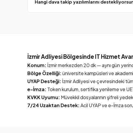
Hangi dava takip yazılımlarını destekliyorsu
Avukat365, UYAP Avukat Yardımcısı, TekPro, CBS Av
kurulumu, eğitimi ve teknik desteğini sağlıyoruz.
İzmir Adliyesi Bölgesinde IT Hizmet Avan
Konum:
İzmir merkezden 20 dk — aynı gün yerind
Bölge Özelliği:
üniversite kampüsleri ve akademis
UYAP Desteği:
İzmir Adliyesi ve çevresindeki tü
e-İmza:
Token kurulum, sertifika yenileme ve U
KVKK Uyumu:
Müvekkil dosyalarının şifreli yedek
7/24 Uzaktan Destek:
Acil UYAP ve e-İmza sor