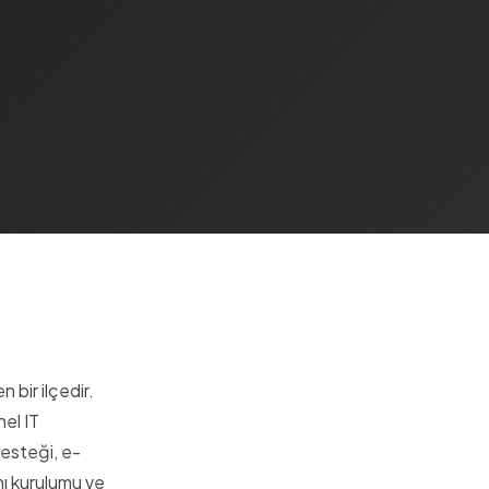
 bir ilçedir.
el IT
desteği, e-
ı kurulumu ve