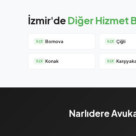
İzmir'de
Diğer Hizmet B
Bornova
Çiğli
İLÇE
İLÇE
Konak
Karşıyak
İLÇE
İLÇE
Narlıdere Avuka