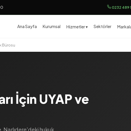
00
0232 489 
Ana Sayfa
Kurumsal
Sektörler
Hizmetler ▾
Markala
k Bürosu
arı İçin UYAP ve
 Narlıdere'deki hukuk