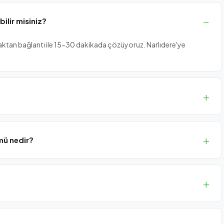
lir misiniz?
aktan bağlantı ile 15-30 dakikada çözüyoruz. Narlıdere'ye
 ve test sürecini eksiksiz tamamlıyoruz. Token cihazı yanınızda
mü nedir?
yedek, şifreli depolama ve KVKK veri imhası içeren paketimiz
esafedeyiz. SLA müşterilerine 4 saat içinde, standart taleplere