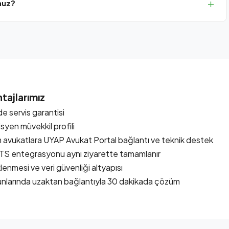
nuz?
ukat ve Sanal Hukuk başta olmak üzere tüm yaygın yazılımların
tajlarımız
e servis garantisi
yen müvekkil profili
m avukatlara UYAP Avukat Portal bağlantı ve teknik destek
ETS entegrasyonu aynı ziyarette tamamlanır
lenmesi ve veri güvenliği altyapısı
unlarında uzaktan bağlantıyla 30 dakikada çözüm