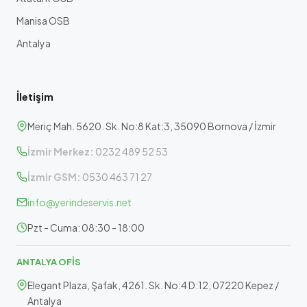
Manisa OSB
Antalya
İletişim
Meriç Mah. 5620. Sk. No:8 Kat:3, 35090 Bornova / İzmir
İzmir Merkez:
0232 489 52 53
İzmir GSM:
0530 463 71 27
info@yerindeservis.net
Pzt - Cuma: 08:30 - 18:00
ANTALYA OFİS
Elegant Plaza, Şafak, 4261. Sk. No:4 D:12, 07220 Kepez /
Antalya