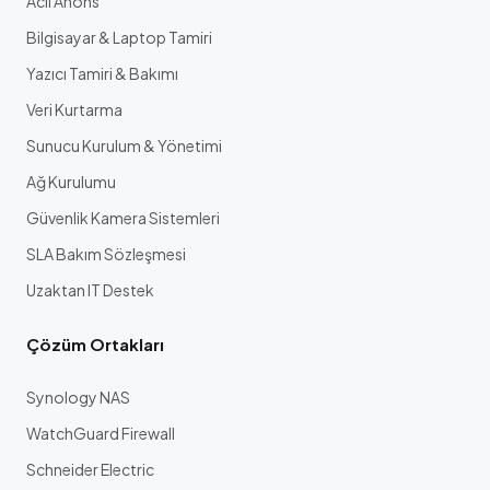
Acil Anons
Bilgisayar & Laptop Tamiri
Yazıcı Tamiri & Bakımı
Veri Kurtarma
Sunucu Kurulum & Yönetimi
Ağ Kurulumu
Güvenlik Kamera Sistemleri
SLA Bakım Sözleşmesi
Uzaktan IT Destek
Çözüm Ortakları
Synology NAS
WatchGuard Firewall
Schneider Electric