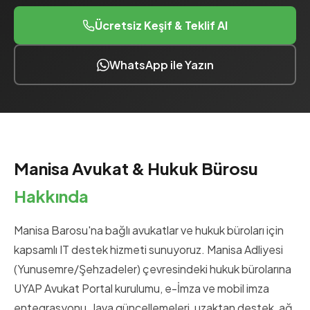
Ücretsiz Keşif & Teklif Al
WhatsApp ile Yazın
Manisa Avukat & Hukuk Bürosu
Hakkında
Manisa Barosu'na bağlı avukatlar ve hukuk büroları için
kapsamlı IT destek hizmeti sunuyoruz. Manisa Adliyesi
(Yunusemre/Şehzadeler) çevresindeki hukuk bürolarına
UYAP Avukat Portal kurulumu, e-İmza ve mobil imza
entegrasyonu, Java güncellemeleri, uzaktan destek, ağ