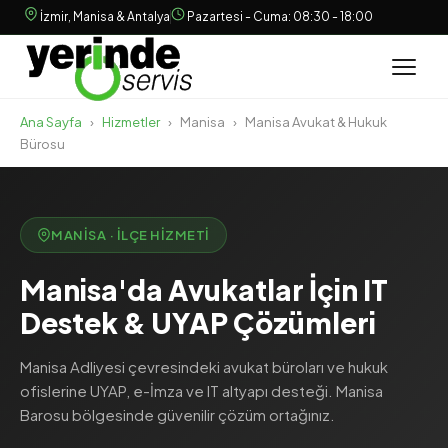
İzmir, Manisa & Antalya
Pazartesi - Cuma: 08:30 - 18:00
Ana Sayfa
›
Hizmetler
›
Manisa
›
Manisa Avukat & Hukuk
Bürosu
MANISA · İLÇE HIZMETI
Manisa'da Avukatlar İçin IT
Destek & UYAP Çözümleri
Manisa Adliyesi çevresindeki avukat büroları ve hukuk
ofislerine UYAP, e-İmza ve IT altyapı desteği. Manisa
Barosu bölgesinde güvenilir çözüm ortağınız.