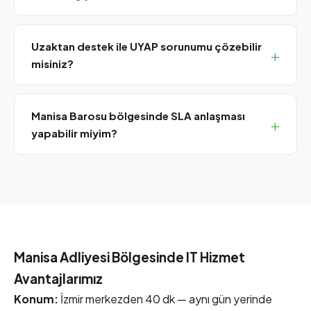
Uzaktan destek ile UYAP sorunumu çözebilir
misiniz?
Evet, uzaktan bağlantı ile UYAP giriş sorunları, e-İmza
hataları ve Java güncellemelerini dakikalar içinde
Manisa Barosu bölgesinde SLA anlaşması
çözüyoruz.
yapabilir miyim?
Evet, Manisa'daki hukuk bürolarına özel SLA bakım
paketlerimiz mevcuttur.
Manisa Adliyesi Bölgesinde IT Hizmet
Avantajlarımız
Konum:
İzmir merkezden 40 dk — aynı gün yerinde