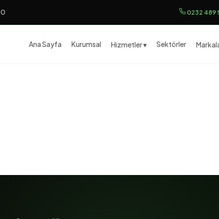
00
0232 489 
Ana Sayfa
Kurumsal
Sektörler
Hizmetler ▾
Markala
.