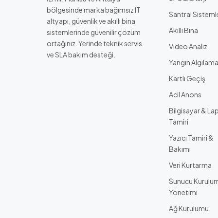
bölgesinde marka bağımsız IT
Santral Sisteml
altyapı, güvenlik ve akıllı bina
Akıllı Bina
sistemlerinde güvenilir çözüm
ortağınız. Yerinde teknik servis
Video Analiz
ve SLA bakım desteği.
Yangın Algılam
Kartlı Geçiş
Acil Anons
Bilgisayar & La
Tamiri
Yazıcı Tamiri &
Bakımı
Veri Kurtarma
Sunucu Kurulu
Yönetimi
Ağ Kurulumu