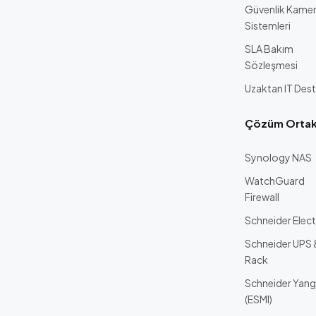
Güvenlik Kame
Sistemleri
SLA Bakım
Sözleşmesi
Uzaktan IT Des
Çözüm Ortakl
Synology NAS
WatchGuard
Firewall
Schneider Elect
Schneider UPS 
Rack
Schneider Yang
(ESMI)