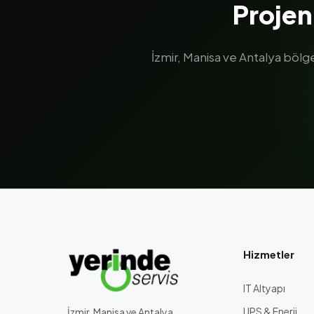
Projen
İzmir, Manisa ve Antalya böl
Hizmetler
IT Altyapı
UPS & Enerji
İzmir, Manisa ve Antalya