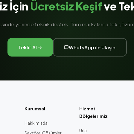
iz İçin
Ücretsiz Keşif
ve Tek
gesinde yerinde teknik destek. Tüm markalarda tek çözüm 
Teklif Al →
WhatsApp ile Ulaşın
Kurumsal
Hizmet
Bölgelerimiz
Hakkımızda
Urla
Sektörel Çözümler