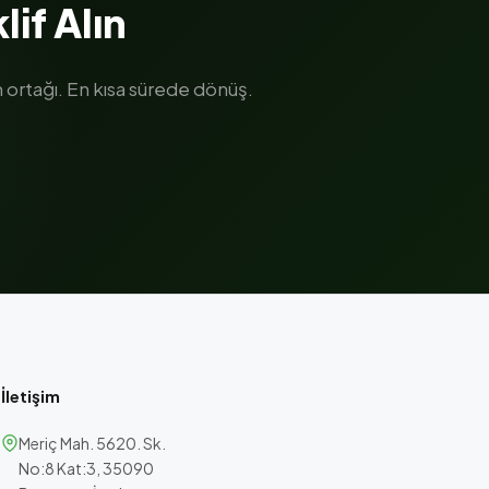
lif Alın
ortağı. En kısa sürede dönüş.
İletişim
Meriç Mah. 5620. Sk.
No:8 Kat:3, 35090