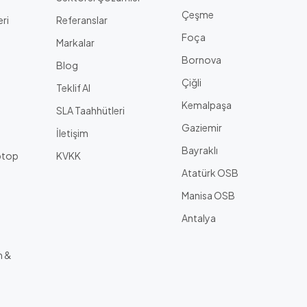
Çeşme
eri
Referanslar
Foça
Markalar
Bornova
Blog
Çiğli
a
Teklif Al
Kemalpaşa
SLA Taahhütleri
Gaziemir
İletişim
Bayraklı
ptop
KVKK
Atatürk OSB
Manisa OSB
Antalya
m &