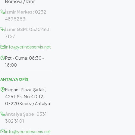
Bornova / İzmir
İzmir Merkez:
0232
489 52 53
İzmir GSM:
0530 463
71 27
info@yerindeservis.net
Pzt - Cuma: 08:30 -
18:00
ANTALYA OFİS
Elegant Plaza, Şafak,
4261. Sk. No:4 D:12,
07220 Kepez / Antalya
Antalya Şube:
0531
302 31 01
info@yerindeservis.net