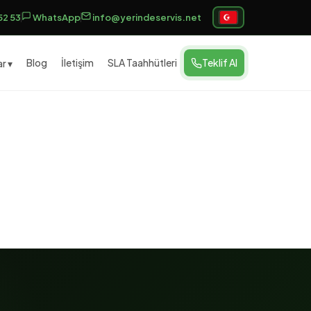
52 53
WhatsApp
info@yerindeservis.net
Blog
İletişim
SLA Taahhütleri
Teklif Al
r ▾