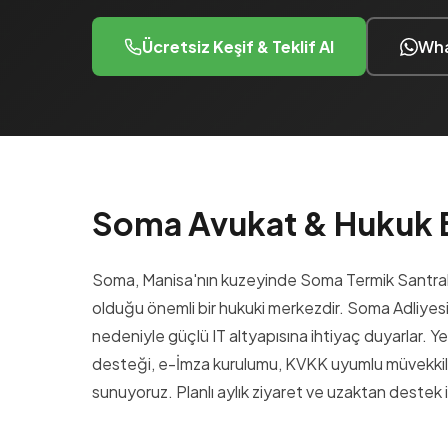
Ücretsiz Keşif & Teklif Al
Wha
Soma Avukat & Hukuk
Soma, Manisa'nın kuzeyinde Soma Termik Santrali 
olduğu önemli bir hukuki merkezdir. Soma Adliyes
nedeniyle güçlü IT altyapısına ihtiyaç duyarlar. 
desteği, e-İmza kurulumu, KVKK uyumlu müvekkil 
sunuyoruz. Planlı aylık ziyaret ve uzaktan destek 