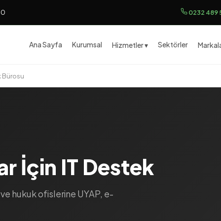
00
0232 489 
Ana Sayfa
Kurumsal
Sektörler
Hizmetler ▾
Markala
 Bürosu
 İçin IT Destek
ve hukuk ofislerine UYAP, e-