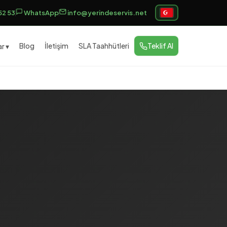
52 53
WhatsApp
info@yerindeservis.net
Blog
İletişim
SLA Taahhütleri
Teklif Al
r ▾