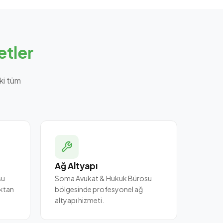
tler
ki tüm
Ağ Altyapı
su
Soma Avukat & Hukuk Bürosu
ktan
bölgesinde profesyonel ağ
altyapı hizmeti.