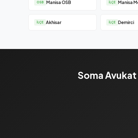
Manisa OSB
Manisa M
OSB
İLÇE
Akhisar
Demirci
İLÇE
İLÇE
Soma Avukat &