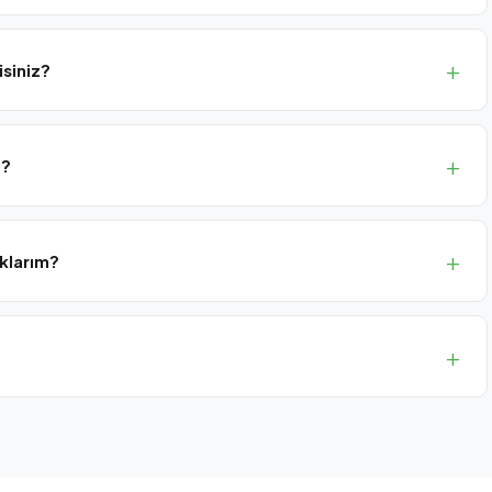
isiniz?
at365 ve UYAP Avukat Yardımcısı gibi yazılımları kuruyor ve
z?
ar) aylık planlı ziyaret programımız vardır.
aklarım?
veri imhası içeren paketimiz hukuk büroları için idealdir.
el UYAP desteği ve uzaktan destek içerir.