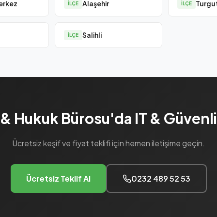
erkez
Alaşehir
Turgu
İLÇE
İLÇE
Salihli
İLÇE
 Hukuk Bürosu'da IT & Güvenli
Ücretsiz keşif ve fiyat teklifi için hemen iletişime geçin.
Ücretsiz Teklif Al
0232 489 52 53