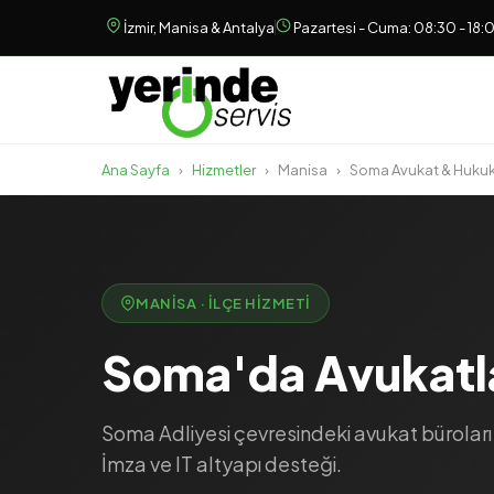
İzmir, Manisa & Antalya
Pazartesi - Cuma: 08:30 - 18:
Ana Sayfa
›
Hizmetler
›
Manisa
›
Soma Avukat & Hukuk
MANISA · İLÇE HIZMETI
Soma'da Avukatlar
Soma Adliyesi çevresindeki avukat büroları 
İmza ve IT altyapı desteği.