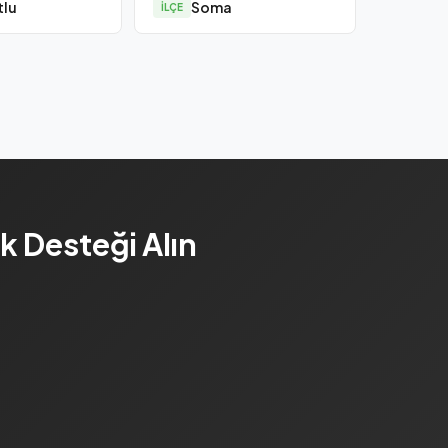
tlu
Soma
İLÇE
k Desteği Alın