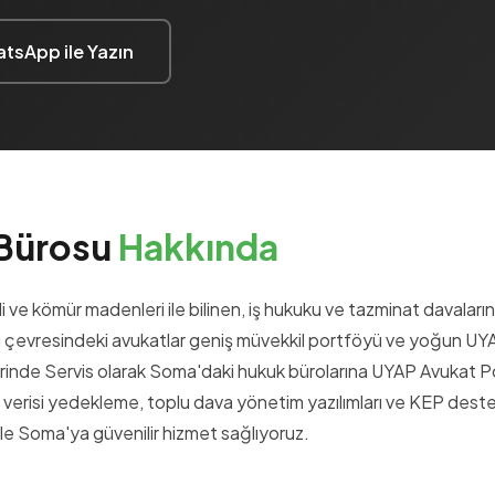
tsApp ile Yazın
 Bürosu
Hakkında
ve kömür madenleri ile bilinen, iş hukuku ve tazminat davaları
i çevresindeki avukatlar geniş müvekkil portföyü ve yoğun UYA
Yerinde Servis olarak Soma'daki hukuk bürolarına UYAP Avukat P
verisi yedekleme, toplu dava yönetim yazılımları ve KEP dest
ile Soma'ya güvenilir hizmet sağlıyoruz.