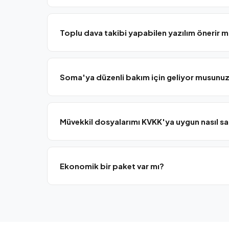
Toplu dava takibi yapabilen yazılım önerir m
Evet, iş hukuku ve toplu tazminat davaları için Avuk
yapılandırıyoruz.
Soma'ya düzenli bakım için geliyor musunu
Evet, Manisa kuzey rotamızda (Soma, Kırkağaç, Akhis
Müvekkil dosyalarımı KVKK'ya uygun nasıl s
Şifrelenmiş yerel NAS + bulut çift yedekleme ve KVKK 
Ekonomik bir paket var mı?
Evet, Bronze SLA paketimiz aylık sabit ücret ile tem