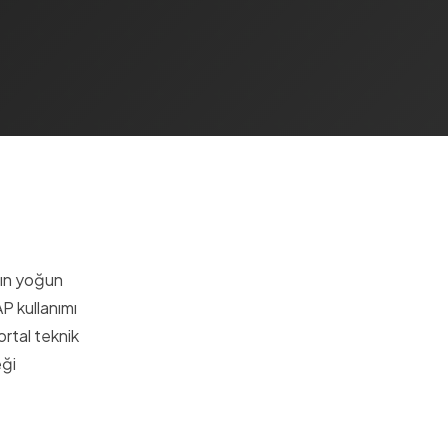
nın yoğun
P kullanımı
ortal teknik
eği