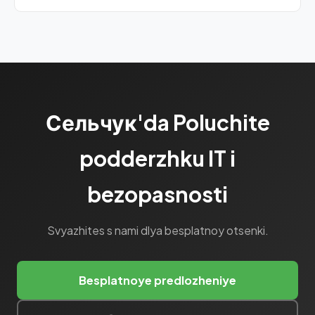
Да, сезонные планы технической поддержки с июня
по октябрь.
Сельчук'da Poluchite
podderzhku IT i
bezopasnosti
Svyazhites s nami dlya besplatnoy otsenki.
Besplatnoye predlozheniye