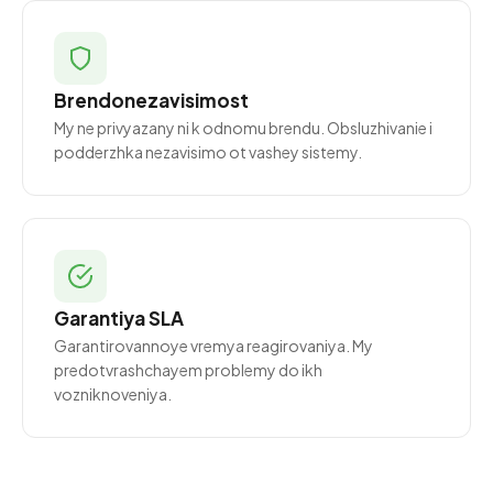
Brendonezavisimost
My ne privyazany ni k odnomu brendu. Obsluzhivanie i
podderzhka nezavisimo ot vashey sistemy.
Garantiya SLA
Garantirovannoye vremya reagirovaniya. My
predotvrashchayem problemy do ikh
vozniknoveniya.