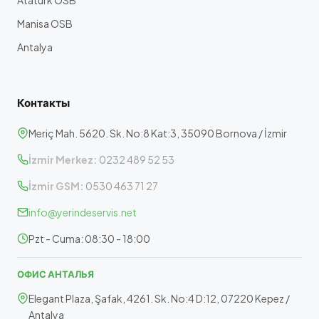
Atatürk OSB
Manisa OSB
Antalya
Контакты
Meriç Mah. 5620. Sk. No:8 Kat:3, 35090 Bornova / İzmir
İzmir Merkez:
0232 489 52 53
İzmir GSM:
0530 463 71 27
info@yerindeservis.net
Pzt - Cuma: 08:30 - 18:00
ОФИС АНТАЛЬЯ
Elegant Plaza, Şafak, 4261. Sk. No:4 D:12, 07220 Kepez /
Antalya