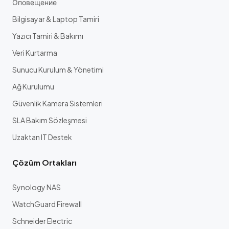
Оповещение
Bilgisayar & Laptop Tamiri
Yazıcı Tamiri & Bakımı
Veri Kurtarma
Sunucu Kurulum & Yönetimi
Ağ Kurulumu
Güvenlik Kamera Sistemleri
SLA Bakım Sözleşmesi
Uzaktan IT Destek
Çözüm Ortakları
Synology NAS
WatchGuard Firewall
Schneider Electric