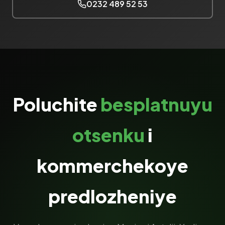
0232 489 52 53
Poluchite
besplatnuyu
otsenku
i
kommerchekoye
predlozheniye