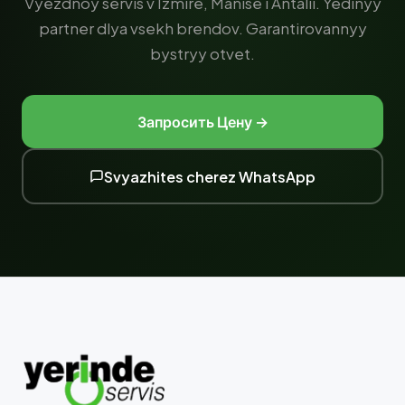
Vyezdnoy servis v Izmire, Manise i Antalii. Yedinyy
partner dlya vsekh brendov. Garantirovannyy
bystryy otvet.
Запросить Цену →
Svyazhites cherez WhatsApp