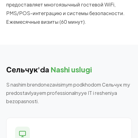
предоставляет многоязычный гостевой WiFi,
PMS/POS-интеграцию и системы безопасности.
Ежемесячные визиты (60 минут).
Сельчук'da
Nashi uslugi
S nashim brendonezavisimym podkhodom Сельчук my
predostavlyayem professionalnyye IT i resheniya
bezopasnosti.