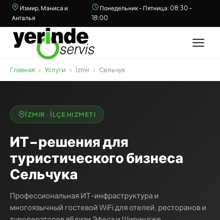
Измир, Маниса и
Понедельник - Пятница: 08:30 -
Анталья
18:00
Главная
›
Услуги
›
İzmir
›
Сельчук
İZMIR · İLÇE HIZMETI
ИТ-решения для
туристического бизнеса
Сельчука
Профессиональная ИТ-инфраструктура и
многоязычный гостевой WiFi для отелей, ресторанов и
туроператоров вблизи Эфеса и Шириндже.