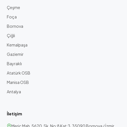
Çeşme
Foça
Bornova
Çiğli
Kemalpaşa
Gaziemir
Bayraklı
Atatürk OSB
Manisa OSB
Antalya
İletişim
Meriç Mah. 5620. Sk. No:8 Kat:3, 35090 Bornova / İzmir