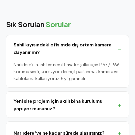
Sık Sorulan
Sorular
Sahil kıyısındaki ofisimde dış ortam kamera
dayanır mı?
Narlıdere'nin sahil ve nemli hava koşulları için IP67 / IP66
koruma sınıfı, korozyon dirençli paslanmaz kamera ve
kablolama kullanıyoruz. 5 yıl garantili.
Yeni site projem için akıllı bina kurulumu
yapıyor musunuz?
Evet, BMS (Building Management System), aydınlatma
kontrolü, HVAC entegrasyonu, enerji izleme ve site
Narlıdere'ye ne kadar sürede ulaşırsınız?
yönetim yazılımı entegrasyonu sunuyoruz.