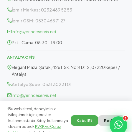
İzmir Merkez:
0232 489 52 53
İzmir GSM:
0530 463 71 27
info@yerindeservis.net
Pzt - Cuma: 08:30 - 18:00
ANTALYA OFİS
Elegant Plaza, Şafak, 4261. Sk. No:4 D:12, 07220 Kepez /
Antalya
Antalya Şube:
0531 302 31 01
info@yerindeservis.net
Pazartesi - Cuma: 09:30 - 17:30
Bu web sitesi, deneyiminizi
iyileştirmek için çerezler
1
kullanmaktadır. Siteyi kullanmaya
Kabul Et
Reddet
devam ederek
KVKK ve Çerez