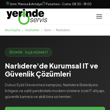
İzmir, Manisa & Antalya
Pazartesi - Cuma: 08:30 - 18:00
Ana Sayfa
›
Hizmetler
›
İzmir
›
Narlıdere
İZMIR · İLÇE HIZMETI
Narlıdere'de Kurumsal IT ve
Güvenlik Çözümleri
Dokuz Eylül Üniversitesi kampüsü, Narlıdere Belediyesi
bölgesi ve sahil şeridindeki modern sitelere özel IT altyapı,
güvenlik kamera ve akıllı bina sistemleri.