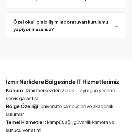
Bornova merkezimizden Narlıdere'ye 30-35 dakika,
SLA müşterilerine 4 saat, standart taleplere aynı gün
Özel okul için bilişim laboratuvarı kurulumu
yerinde servis sağlıyoruz.
yapıyor musunuz?
Evet, sınıf içi ağ, interaktif tahta entegrasyonu, içerik
filtreleme (5651 uyumlu), kamera ve erişim kontrol
sistemleri tam paket olarak sunuluyor.
İzmir Narlidere Bölgesinde IT Hizmetlerimiz
Konum:
İzmir merkezden 20 dk — aynı gün yerinde
servis garantisi
Bölge Özelliği:
üniversite kampüsleri ve akademik
kurumlar
Temel Hizmetler:
kampüs ağı, güvenlik kamera ve
sunucu yönetimi