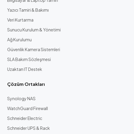
Bilgisayar & Laptop Tamiri
Yazıcı Tamiri & Bakımı
Veri Kurtarma
Sunucu Kurulum & Yönetimi
Ağ Kurulumu
Güvenlik Kamera Sistemleri
SLA Bakım Sözleşmesi
Uzaktan IT Destek
Çözüm Ortakları
Synology NAS
WatchGuard Firewall
Schneider Electric
Schneider UPS & Rack