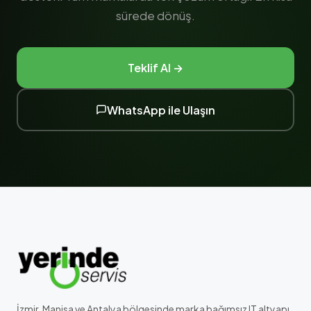
sürede dönüş.
Teklif Al →
WhatsApp ile Ulaşın
İzmir, Manisa ve Antalya bölgesinde marka bağımsız IT altyapı,