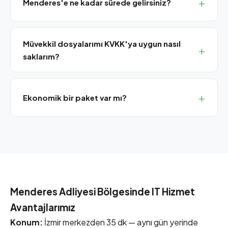
Menderes'e ne kadar sürede gelirsiniz?
Bornova merkezimizden Menderes'e 45 dakika
mesafedeyiz. Aynı gün yerinde servis sağlıyoruz.
Müvekkil dosyalarımı KVKK'ya uygun nasıl
saklarım?
Şifrelenmiş yerel NAS + bulut çift yedekleme ve KVKK
veri imhası içeren paketimiz hukuk büroları için idealdir.
Ekonomik bir paket var mı?
Evet, Bronze SLA paketimiz aylık sabit ücret ile temel
UYAP desteği ve uzaktan destek içerir.
Menderes Adliyesi Bölgesinde IT Hizmet
Avantajlarımız
Konum:
İzmir merkezden 35 dk — aynı gün yerinde