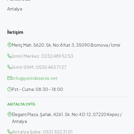
Antalya
İletişim
Meriç Mah. 5620. Sk. No:8 Kat:3, 35090 Bornova / İzmir
İzmir Merkez:
0232 489 52 53
İzmir GSM:
0530 463 71 27
info@yerindeservis.net
Pzt - Cuma: 08:30 - 18:00
ANTALYA OFİS
Elegant Plaza, Şafak, 4261. Sk. No:4 D:12, 07220 Kepez /
Antalya
Antalya Şube:
0531 302 31 01