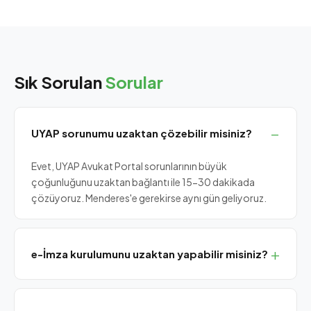
Sık Sorulan
Sorular
UYAP sorunumu uzaktan çözebilir misiniz?
Evet, UYAP Avukat Portal sorunlarının büyük
çoğunluğunu uzaktan bağlantı ile 15-30 dakikada
çözüyoruz. Menderes'e gerekirse aynı gün geliyoruz.
e-İmza kurulumunu uzaktan yapabilir misiniz?
Token cihazı yanınızdaysa e-İmza sürücü kurulumu ve
UYAP entegrasyonunu uzaktan tamamlıyoruz.