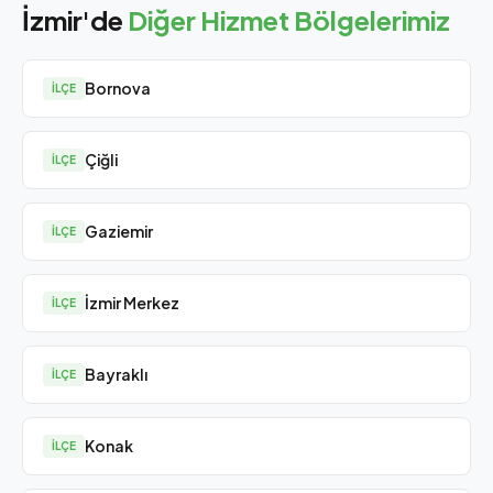
İzmir'de
Diğer Hizmet Bölgelerimiz
Bornova
İLÇE
Çiğli
İLÇE
Gaziemir
İLÇE
İzmir Merkez
İLÇE
Bayraklı
İLÇE
Konak
İLÇE