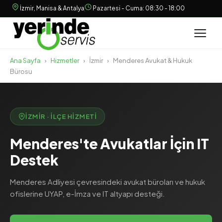
İzmir, Manisa & Antalya
Pazartesi - Cuma: 08:30 - 18:00
Ana Sayfa
›
Hizmetler
›
İzmir
›
Menderes Avukat & Hukuk
Bürosu
İZMIR · İLÇE HIZMETI
Menderes'te Avukatlar İçin IT
Destek
Menderes Adliyesi çevresindeki avukat büroları ve hukuk
ofislerine UYAP, e-İmza ve IT altyapı desteği.