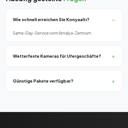
Wie schnell erreichen Sie Konyaaltı?
Same-Day-Service vom Antalya-Zentrum.
Wetterfeste Kameras für Ufergeschäfte?
Ja, IP67/IP68 salzresistente Kameras für
Küstenumgebungen.
Günstige Pakete verfügbar?
Ja, Bronze-SLA-Paket zu einem monatlichen Festpreis.