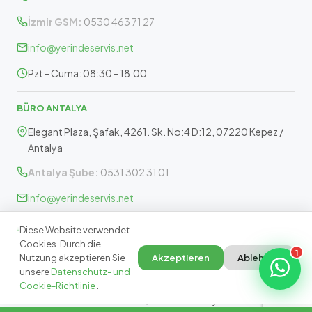
İzmir GSM:
0530 463 71 27
info@yerindeservis.net
Pzt - Cuma: 08:30 - 18:00
BÜRO ANTALYA
Elegant Plaza, Şafak, 4261. Sk. No:4 D:12, 07220 Kepez /
Antalya
Antalya Şube:
0531 302 31 01
info@yerindeservis.net
Pazartesi - Cuma: 09:30 - 17:30
Diese Website verwendet
Cookies. Durch die
1
Nutzung akzeptieren Sie
Akzeptieren
Ablehnen
unsere
Datenschutz- und
Cookie-Richtlinie
.
© 2026 Yerinde Servis.
İzmir, Manisa & Antalya · Marka Bağımsız