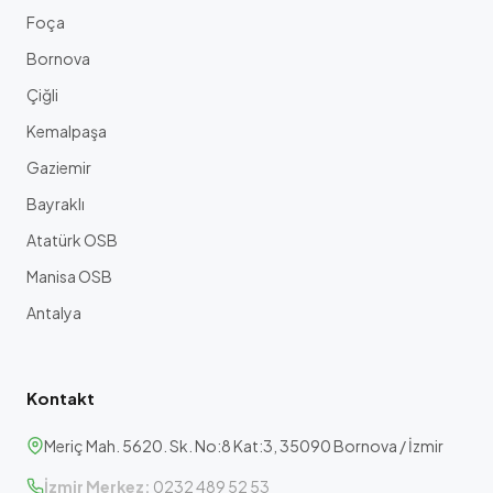
Foça
Bornova
Çiğli
Kemalpaşa
Gaziemir
Bayraklı
Atatürk OSB
Manisa OSB
Antalya
Kontakt
Meriç Mah. 5620. Sk. No:8 Kat:3, 35090 Bornova / İzmir
İzmir Merkez:
0232 489 52 53