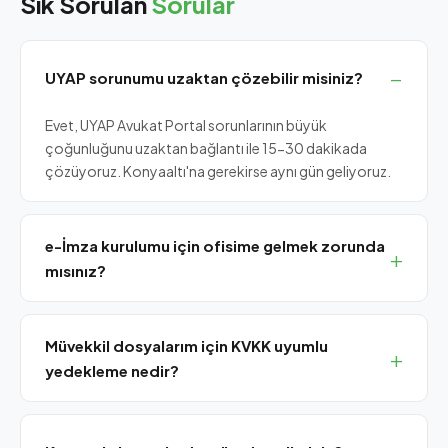
Sık Sorulan
Sorular
UYAP sorunumu uzaktan çözebilir misiniz?
Evet, UYAP Avukat Portal sorunlarının büyük
çoğunluğunu uzaktan bağlantı ile 15-30 dakikada
çözüyoruz. Konyaaltı'na gerekirse aynı gün geliyoruz.
e-İmza kurulumu için ofisime gelmek zorunda
mısınız?
Hayır, token cihazı yanınızdaysa e-İmza sürücü
kurulumu, UYAP entegrasyonu ve test sürecini uzaktan
Müvekkil dosyalarım için KVKK uyumlu
tamamlıyoruz.
yedekleme nedir?
Şifrelenmiş yerel NAS + bulut çift yedekleme, erişim
yetkilendirme ve KVKK veri imhası içeren paketimiz