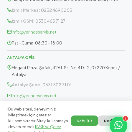
İzmir Merkez:
0232 489 52 53
İzmir GSM:
0530 463 71 27
info@yerindeservis.net
Pzt - Cuma: 08:30 - 18:00
ANTALYA OFİS
Elegant Plaza, Şafak, 4261. Sk. No:4 D:12, 07220 Kepez /
Antalya
Antalya Şube:
0531 302 31 01
info@yerindeservis.net
Pazartesi - Cuma: 09:30 - 17:30
Bu web sitesi, deneyiminizi
iyileştirmek için çerezler
1
kullanmaktadır. Siteyi kullanmaya
Kabul Et
Reddet
devam ederek
KVKK ve Çerez