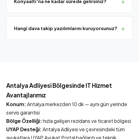
Konyaaltı'na ne kadar sürede gelirsiniz?
hukuk büroları için idealdir.
Antalya merkeze yakınlığı sayesinde Konyaaltı'na aynı
gün yerinde servis sağlıyoruz. Acil durumlarda önce
Hangi dava takip yazılımlarını kuruyorsunuz?
uzaktan müdahale.
Avukat365, UYAP Avukat Yardımcısı, TekPro, CBS
Avukat ve Sanal Hukuk başta olmak üzere tüm yaygın
yazılımların kurulumu ve teknik desteğini sağlıyoruz.
Antalya Adliyesi Bölgesinde IT Hizmet
Avantajlarımız
Konum:
Antalya merkezden 10 dk — aynı gün yerinde
servis garantisi
Bölge Özelliği:
hızla gelişen rezidans ve ticaret bölgesi
UYAP Desteği:
Antalya Adliyesi ve çevresindeki tüm
avukatlara UYAP Avukat Portal bağlantı ve teknik