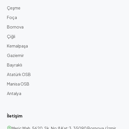
Çeşme
Foça
Bornova
Çiğli
Kemalpaşa
Gaziemir
Bayraklı
Atatürk OSB
Manisa OSB
Antalya
İletişim
Meriç Mah. 5620. Sk. No:8 Kat:3, 35090 Bornova / İzmir