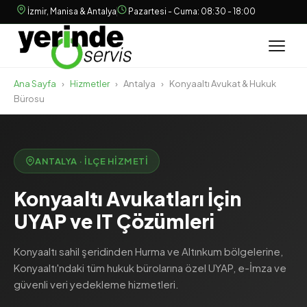
İzmir, Manisa & Antalya
Pazartesi - Cuma: 08:30 - 18:00
Ana Sayfa
›
Hizmetler
›
Antalya
›
Konyaaltı Avukat & Hukuk
Bürosu
ANTALYA · İLÇE HIZMETI
Konyaaltı Avukatları İçin
UYAP ve IT Çözümleri
Konyaaltı sahil şeridinden Hurma ve Altınkum bölgelerine,
Konyaaltı'ndaki tüm hukuk bürolarına özel UYAP, e-İmza ve
güvenli veri yedekleme hizmetleri.