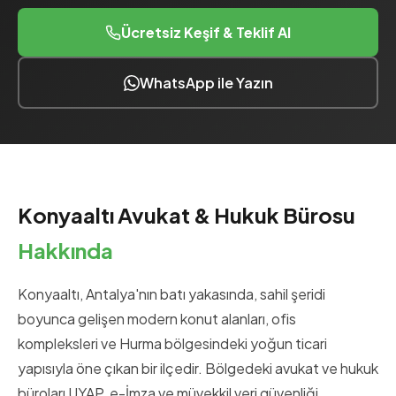
Ücretsiz Keşif & Teklif Al
WhatsApp ile Yazın
Konyaaltı Avukat & Hukuk Bürosu
Hakkında
Konyaaltı, Antalya'nın batı yakasında, sahil şeridi
boyunca gelişen modern konut alanları, ofis
kompleksleri ve Hurma bölgesindeki yoğun ticari
yapısıyla öne çıkan bir ilçedir. Bölgedeki avukat ve hukuk
büroları UYAP, e-İmza ve müvekkil veri güvenliği