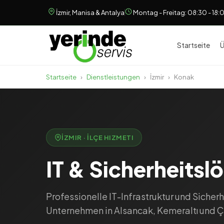
İzmir, Manisa & Antalya
Montag - Freitag: 08:30 - 18:
Startseite
Ü
Startseite
›
Dienstleistungen
›
İzmir
›
Konak
İZMIR · İLÇE HIZMETI
IT & Sicherheitsl
Professionelle IT-Infrastruktur und Sicher
Unternehmen in Alsancak, Kemeraltı und 