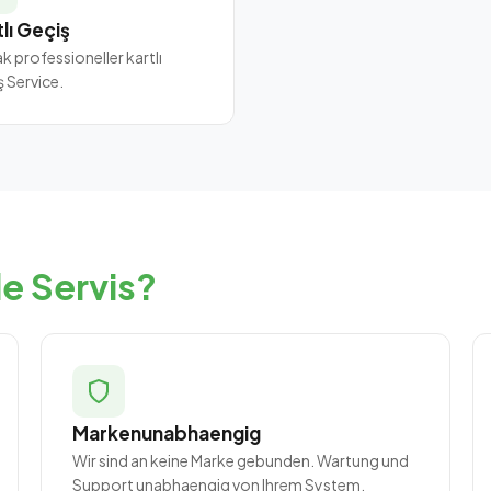
lı Geçiş
k professioneller kartlı
ş Service.
e Servis?
Markenunabhaengig
Wir sind an keine Marke gebunden. Wartung und
Support unabhaengig von Ihrem System.