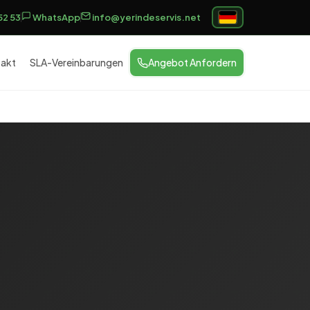
52 53
WhatsApp
info@yerindeservis.net
akt
SLA-Vereinbarungen
Angebot Anfordern