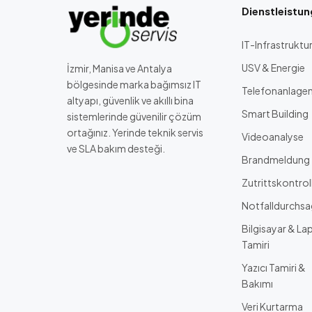
Dienstleistu
IT-Infrastruktu
USV & Energie
İzmir, Manisa ve Antalya
bölgesinde marka bağımsız IT
Telefonanlage
altyapı, güvenlik ve akıllı bina
Smart Building
sistemlerinde güvenilir çözüm
ortağınız. Yerinde teknik servis
Videoanalyse
ve SLA bakım desteği.
Brandmeldung
Zutrittskontrol
Notfalldurchs
Bilgisayar & La
Tamiri
Yazıcı Tamiri &
Bakımı
Veri Kurtarma