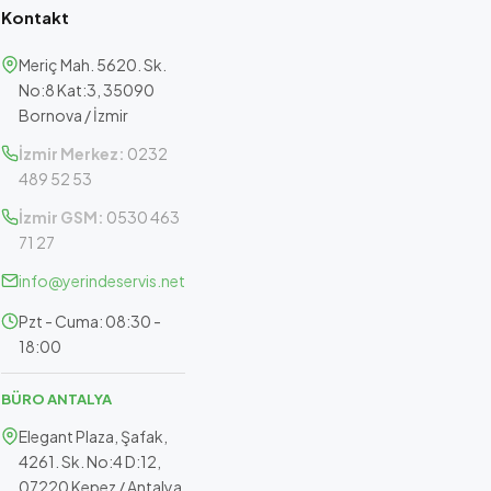
Kontakt
Meriç Mah. 5620. Sk.
No:8 Kat:3, 35090
Bornova / İzmir
İzmir Merkez:
0232
489 52 53
İzmir GSM:
0530 463
71 27
info@yerindeservis.net
Pzt - Cuma: 08:30 -
18:00
BÜRO ANTALYA
Elegant Plaza, Şafak,
4261. Sk. No:4 D:12,
07220 Kepez / Antalya