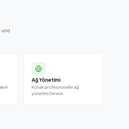
- und
Ağ Yönetimi
bakım
Konak professioneller ağ
yönetimi Service.