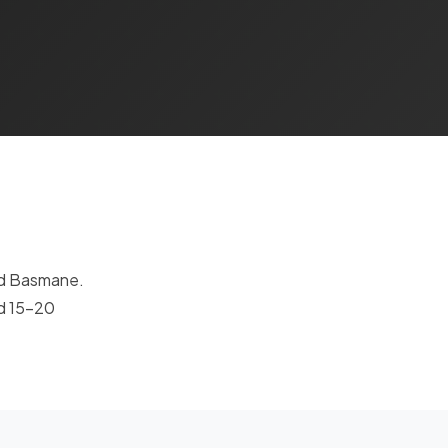
nd Basmane.
nd 15-20