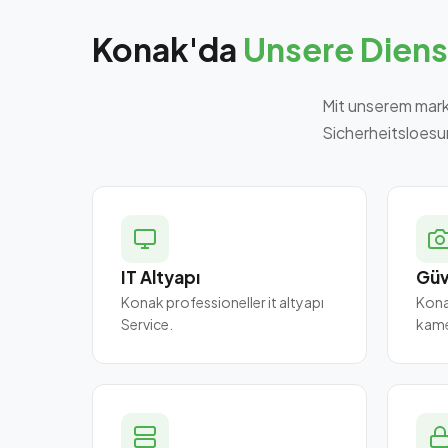
Konak'da
Unsere Diens
Mit unserem mark
Sicherheitsloesu
IT Altyapı
Güv
Konak professioneller it altyapı
Kona
Service.
kame