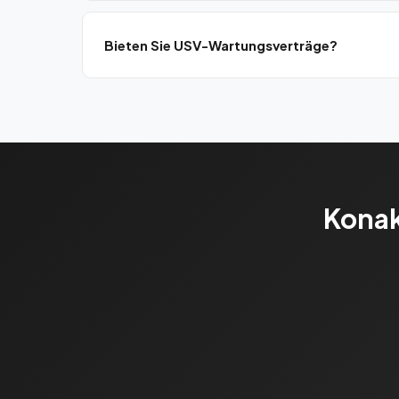
15-20 Minuten. Same-Day-Service für Standardan
Bieten Sie USV-Wartungsverträge?
Ja, Jahreswartungsverträge für APC, Schneider, Eat
Konak