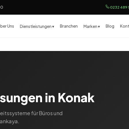
00
0232 489 
ber Uns
Branchen
Blog
Kont
Dienstleistungen ▾
Marken ▾
ösungen in Konak
heitssysteme für Büros und
Çankaya.