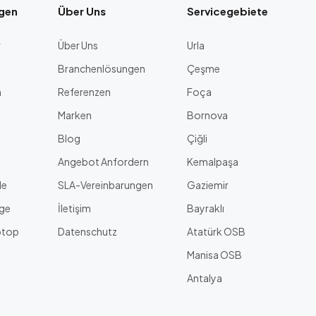
ngen
Über Uns
Servicegebiete
r
Über Uns
Urla
Branchenlösungen
Çeşme
n
Referenzen
Foça
Marken
Bornova
Blog
Çiğli
Angebot Anfordern
Kemalpaşa
le
SLA-Vereinbarungen
Gaziemir
age
İletişim
Bayraklı
ptop
Datenschutz
Atatürk OSB
Manisa OSB
Antalya