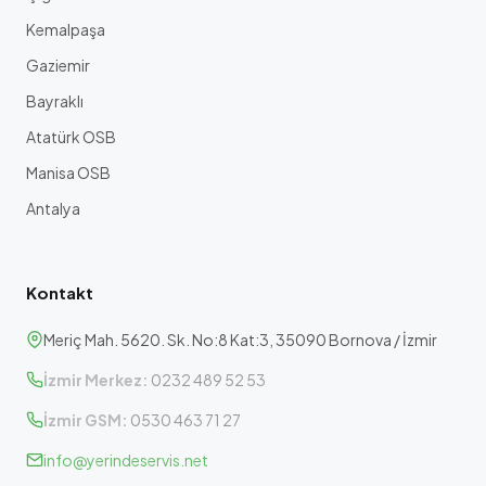
Kemalpaşa
Gaziemir
Bayraklı
Atatürk OSB
Manisa OSB
Antalya
Kontakt
Meriç Mah. 5620. Sk. No:8 Kat:3, 35090 Bornova / İzmir
İzmir Merkez:
0232 489 52 53
İzmir GSM:
0530 463 71 27
info@yerindeservis.net