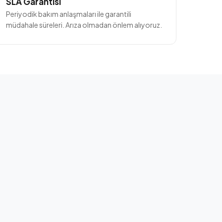
SLA Garantisi
Periyodik bakım anlaşmaları ile garantili
müdahale süreleri. Arıza olmadan önlem alıyoruz.