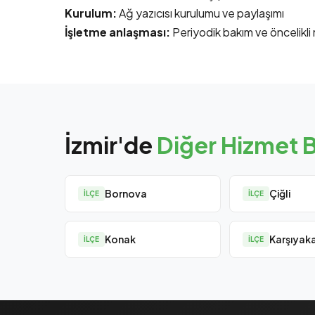
Kurulum:
Ağ yazıcısı kurulumu ve paylaşımı
İşletme anlaşması:
Periyodik bakım ve öncelikl
İzmir'de
Diğer Hizmet B
Bornova
Çiğli
İLÇE
İLÇE
Konak
Karşıyak
İLÇE
İLÇE