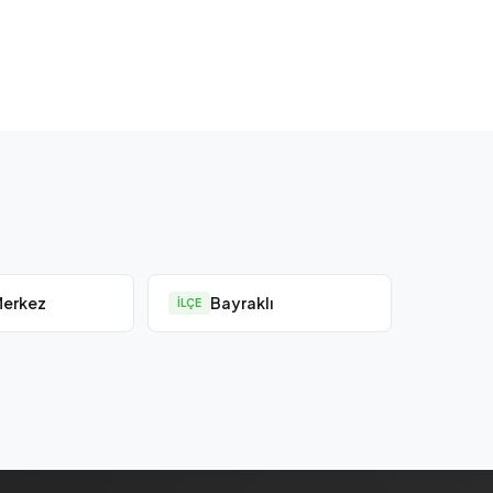
Merkez
Bayraklı
İLÇE