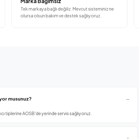
Marka Bağımsız
Tek markaya bağlı değiliz. Mevcut sisteminiz ne
olursa olsun bakım ve destek sağlıyoruz.
iyor musunuz?
zıcı tiplerine AOSB'de yerinde servis sağlıyoruz.