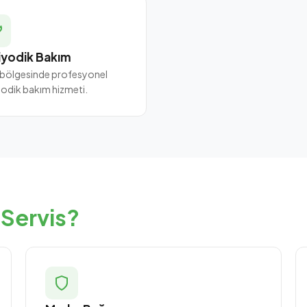
iyodik Bakım
i bölgesinde profesyonel
yodik bakım hizmeti.
 Servis?