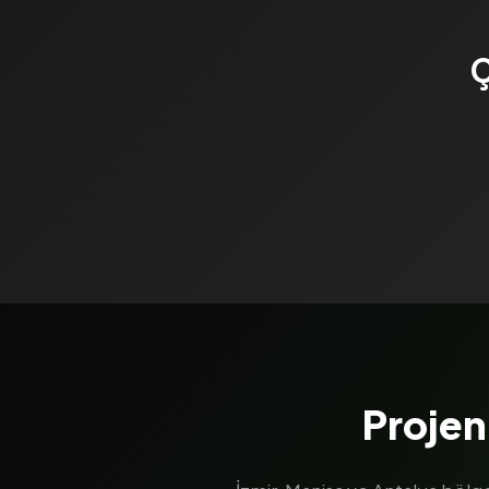
Ç
Projen