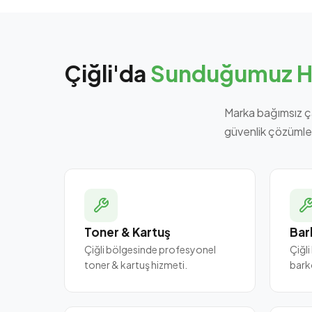
Çiğli'da
Sunduğumuz H
Marka bağımsız ça
güvenlik çözümle
Toner & Kartuş
Bar
Çiğli bölgesinde profesyonel
Çiğl
toner & kartuş hizmeti.
bark