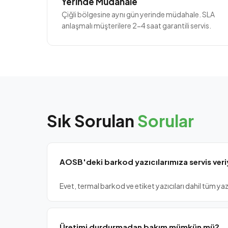
Yerinde Müdahale
Çiğli bölgesine aynı gün yerinde müdahale. SLA
anlaşmalı müşterilere 2-4 saat garantili servis.
Sık Sorulan
Sorular
AOSB'deki barkod yazıcılarımıza servis ver
Evet, termal barkod ve etiket yazıcıları dahil tüm ya
Üretimi durdurmadan bakım mümkün mü?