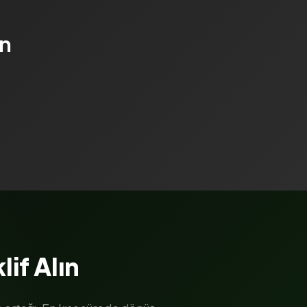
ın
lif Alın