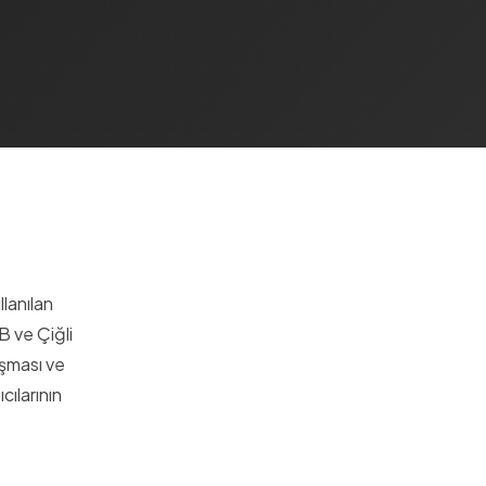
llanılan
B ve Çiğli
ışması ve
cılarının