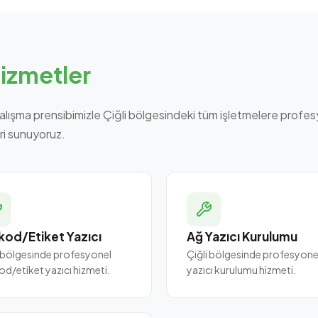
izmetler
lışma prensibimizle Çiğli bölgesindeki tüm işletmelere profes
ri sunuyoruz.
kod/Etiket Yazıcı
Ağ Yazıcı Kurulumu
i bölgesinde profesyonel
Çiğli bölgesinde profesyone
od/etiket yazıcı hizmeti.
yazıcı kurulumu hizmeti.