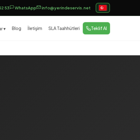
52 53
WhatsApp
info@yerindeservis.net
Blog
İletişim
SLA Taahhütleri
Teklif Al
r ▾