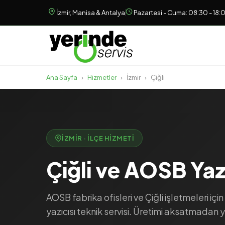
İzmir, Manisa & Antalya
Pazartesi - Cuma: 08:30 - 18:
Ana Sayfa
›
Hizmetler
›
İzmir
›
Çiğli
İZMIR · İLÇE HIZMETI
Çiğli ve AOSB Yazı
AOSB fabrika ofisleri ve Çiğli işletmeleri içi
yazıcısı teknik servisi. Üretimi aksatmadan 