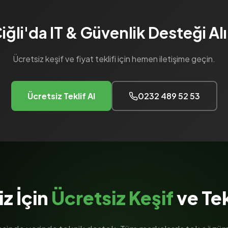
iğli'da IT & Güvenlik Desteği Al
Ücretsiz keşif ve fiyat teklifi için hemen iletişime geçin.
Ücretsiz Teklif Al
0232 489 52 53
iz İçin
Ücretsiz Keşif
ve Tek