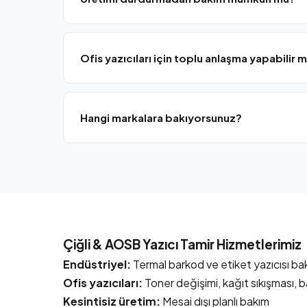
Mesai dışı ve vardiya aralarında planlı bakım yaparak
Ofis yazıcıları için toplu anlaşma yapabilir m
Evet, Çiğli ve AOSB işletmeleri için periyodik bakım
Hangi markalara bakıyorsunuz?
HP, Canon, Epson, Brother, Zebra, TSC dahil ofis ve
Çiğli & AOSB Yazıcı Tamir Hizmetlerimiz
Endüstriyel:
Termal barkod ve etiket yazıcısı ba
Ofis yazıcıları:
Toner değişimi, kağıt sıkışması, ba
Kesintisiz üretim:
Mesai dışı planlı bakım