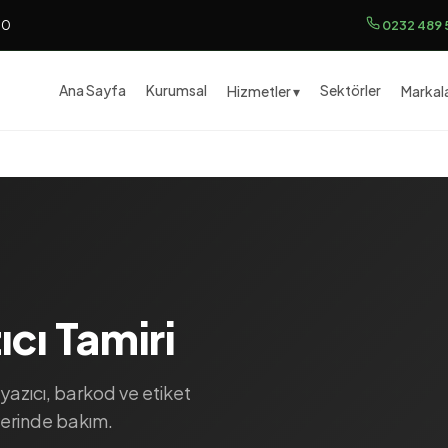
00
0232 489 
Ana Sayfa
Kurumsal
Sektörler
Hizmetler ▾
Markala
cı Tamiri
n yazıcı, barkod ve etiket
yerinde bakım.