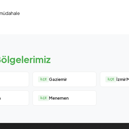
i müdahale
ölgelerimiz
Gaziemir
İzmir 
İLÇE
İLÇE
a
Menemen
İLÇE