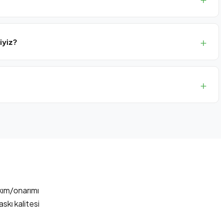
 baskı kesintisini önlüyoruz.
iyiz?
 ve SLA anlaşmaları sunuyoruz.
 endüstriyel yazıcı markalarına hizmet veriyoruz.
kım/onarımı
skı kalitesi