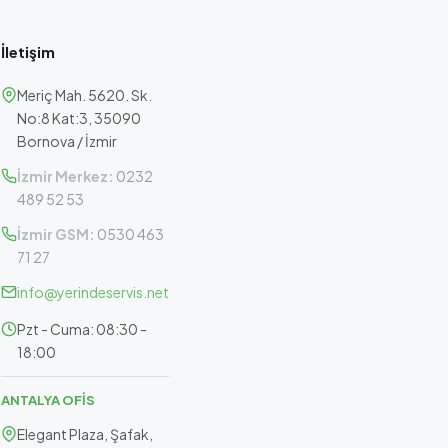
İletişim
Meriç Mah. 5620. Sk.
No:8 Kat:3, 35090
Bornova / İzmir
İzmir Merkez:
0232
489 52 53
İzmir GSM:
0530 463
71 27
info@yerindeservis.net
Pzt - Cuma: 08:30 -
18:00
ANTALYA OFİS
Elegant Plaza, Şafak,