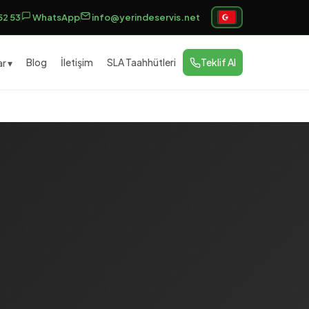
52 53
WhatsApp
info@yerindeservis.net
Blog
İletişim
SLA Taahhütleri
Teklif Al
r ▾