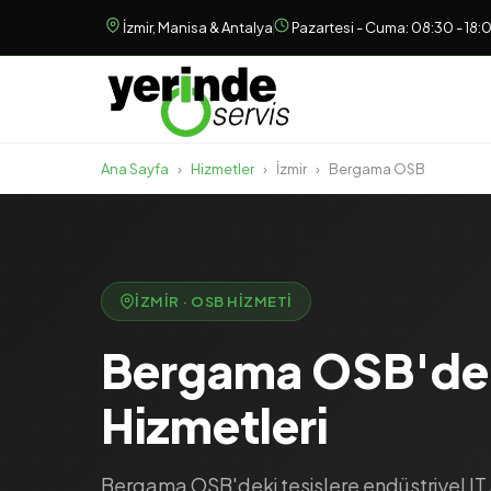
İzmir, Manisa & Antalya
Pazartesi - Cuma: 08:30 - 18:
Ana Sayfa
›
Hizmetler
›
İzmir
›
Bergama OSB
İZMIR · OSB HIZMETI
Bergama OSB'de 
Hizmetleri
Bergama OSB'deki tesislere endüstriyel IT 