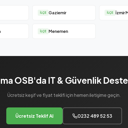
Gaziemir
İzmir 
İLÇE
İLÇE
a
Menemen
İLÇE
ma OSB'da IT & Güvenlik Desteğ
Ücretsiz keşif ve fiyat teklifi için hemen iletişime geçin.
Ücretsiz Teklif Al
0232 489 52 53