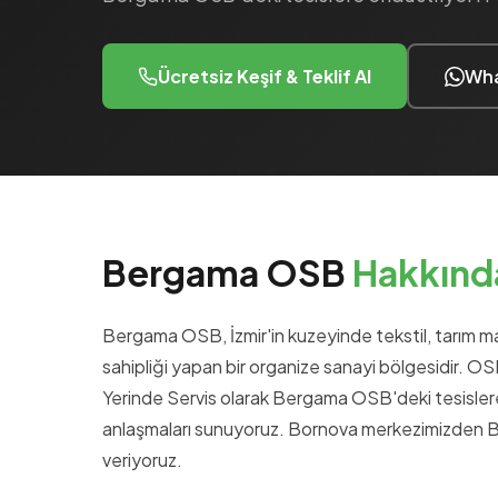
Ücretsiz Keşif & Teklif Al
Wha
Bergama OSB
Hakkınd
Bergama OSB, İzmir'in kuzeyinde tekstil, tarım mak
sahipliği yapan bir organize sanayi bölgesidir. OS
Yerinde Servis olarak Bergama OSB'deki tesislere
anlaşmaları sunuyoruz. Bornova merkezimizden Ber
veriyoruz.