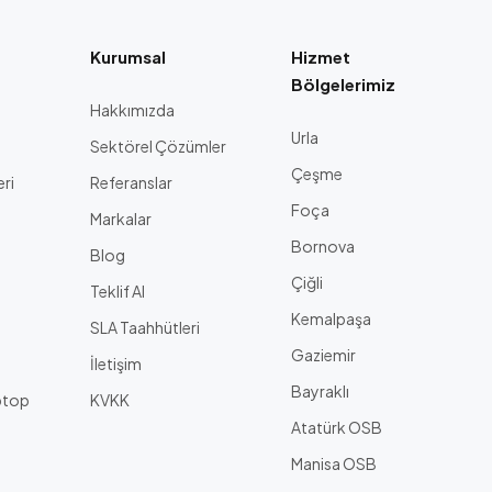
Kurumsal
Hizmet
Bölgelerimiz
Hakkımızda
Urla
Sektörel Çözümler
Çeşme
eri
Referanslar
Foça
Markalar
Bornova
Blog
Çiğli
a
Teklif Al
Kemalpaşa
SLA Taahhütleri
Gaziemir
İletişim
Bayraklı
ptop
KVKK
Atatürk OSB
Manisa OSB