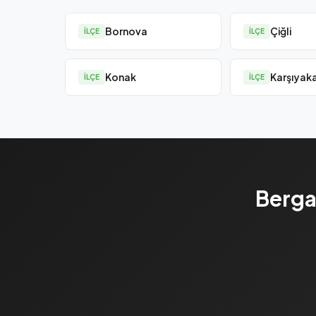
Bornova
Çiğli
İLÇE
İLÇE
Konak
Karşıyak
İLÇE
İLÇE
Berga