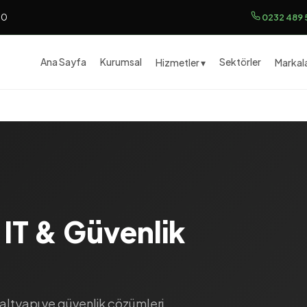
00
0232 489 
Ana Sayfa
Kurumsal
Sektörler
Hizmetler ▾
Markala
IT & Güvenlik
altyapı ve güvenlik çözümleri.