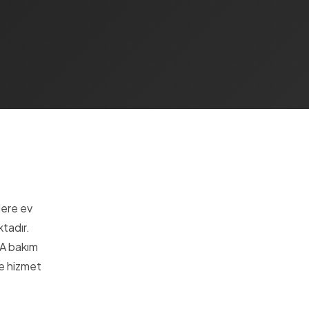
lere ev
ktadır.
LA bakım
le hizmet