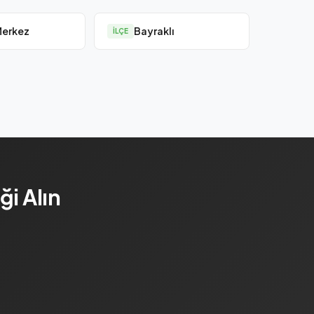
Merkez
Bayraklı
İLÇE
i Alın