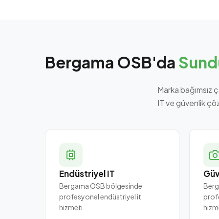
Bergama OSB'da
Sund
Marka bağımsız ç
IT ve güvenlik çö
Endüstriyel IT
Güv
Bergama OSB bölgesinde
Berg
profesyonel endüstriyel it
prof
hizmeti.
hizm