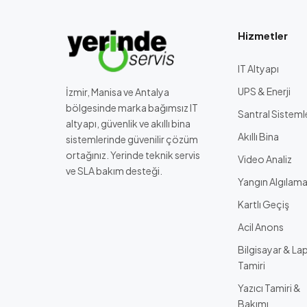
Hizmetler
IT Altyapı
UPS & Enerji
İzmir, Manisa ve Antalya
bölgesinde marka bağımsız IT
Santral Sisteml
altyapı, güvenlik ve akıllı bina
Akıllı Bina
sistemlerinde güvenilir çözüm
ortağınız. Yerinde teknik servis
Video Analiz
ve SLA bakım desteği.
Yangın Algılam
Kartlı Geçiş
Acil Anons
Bilgisayar & La
Tamiri
Yazıcı Tamiri &
Bakımı