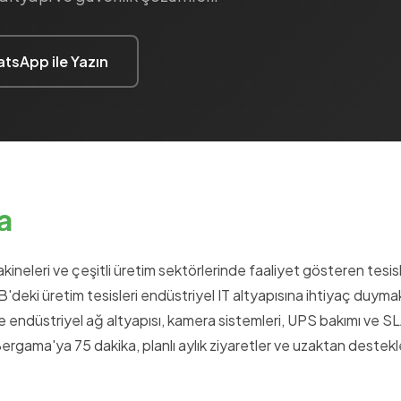
tsApp ile Yazın
a
ineleri ve çeşitli üretim sektörlerinde faaliyet gösteren tesis
B'deki üretim tesisleri endüstriyel IT altyapısına ihtiyaç duyma
 endüstriyel ağ altyapısı, kamera sistemleri, UPS bakımı ve S
gama'ya 75 dakika, planlı aylık ziyaretler ve uzaktan destek