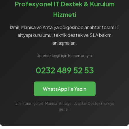
Profesyonel IT Destek & Kurulum
Hizmeti
İzmir, Manisa ve Antalya bölgesinde anahtar teslim
IT
altyapı
kurulumu, teknik destek ve
SLA
bakım
anlaşmaları.
Ücretsiz keşif için hemen arayın:
0232 489 52 53
WhatsApp ile Yazın
İzmir (tüm ilçeler) · Manisa · Antalya · Uzaktan Destek (Türkiye
geneli)