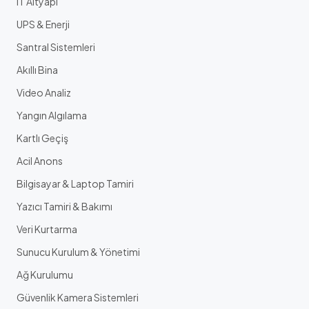
IT Altyapı
UPS & Enerji
Santral Sistemleri
Akıllı Bina
Video Analiz
Yangın Algılama
Kartlı Geçiş
Acil Anons
Bilgisayar & Laptop Tamiri
Yazıcı Tamiri & Bakımı
Veri Kurtarma
Sunucu Kurulum & Yönetimi
Ağ Kurulumu
Güvenlik Kamera Sistemleri