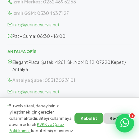
İzmir Merkez:
0232 489 52 53
İzmir GSM:
0530 463 71 27
info@yerindeservis.net
Pzt - Cuma: 08:30 - 18:00
ANTALYA OFİS
Elegant Plaza, Şafak, 4261. Sk. No:4 D:12, 07220 Kepez /
Antalya
Antalya Şube:
0531 302 31 01
info@yerindeservis.net
Pazartesi - Cuma: 09:30 - 17:30
Bu web sitesi, deneyiminizi
iyileştirmek için çerezler
1
kullanmaktadır. Siteyi kullanmaya
Kabul Et
Reddet
devam ederek
KVKK ve Çerez
Politikamızı
kabul etmiş olursunuz.
© 2026 Yerinde Servis.
İzmir, Manisa & Antalya · Marka Bağımsız