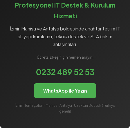
Profesyonel IT Destek & Kurulum
Hizmeti
İzmir, Manisa ve Antalya bölgesinde anahtar teslim
IT
altyapı
kurulumu, teknik destek ve
SLA
bakım
anlaşmaları.
Ücretsiz keşif için hemen arayın:
0232 489 52 53
WhatsApp ile Yazın
İzmir (tüm ilçeler) · Manisa · Antalya · Uzaktan Destek (Türkiye
geneli)