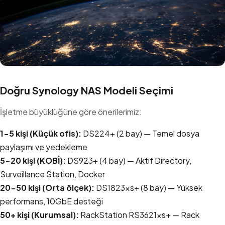
Doğru Synology NAS Modeli Seçimi
İşletme büyüklüğüne göre önerilerimiz:
1-5 kişi (Küçük ofis):
DS224+ (2 bay) — Temel dosya
paylaşımı ve yedekleme
5-20 kişi (KOBİ):
DS923+ (4 bay) — Aktif Directory,
Surveillance Station, Docker
20-50 kişi (Orta ölçek):
DS1823xs+ (8 bay) — Yüksek
performans, 10GbE desteği
50+ kişi (Kurumsal):
RackStation RS3621xs+ — Rack