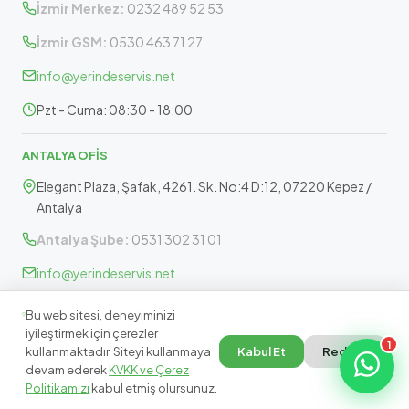
İzmir Merkez:
0232 489 52 53
İzmir GSM:
0530 463 71 27
info@yerindeservis.net
Pzt - Cuma: 08:30 - 18:00
ANTALYA OFİS
Elegant Plaza, Şafak, 4261. Sk. No:4 D:12, 07220 Kepez /
Antalya
Antalya Şube:
0531 302 31 01
info@yerindeservis.net
Pazartesi - Cuma: 09:30 - 17:30
Bu web sitesi, deneyiminizi
iyileştirmek için çerezler
1
kullanmaktadır. Siteyi kullanmaya
Kabul Et
Reddet
devam ederek
KVKK ve Çerez
Politikamızı
kabul etmiş olursunuz.
© 2026 Yerinde Servis.
İzmir, Manisa & Antalya · Marka Bağımsız