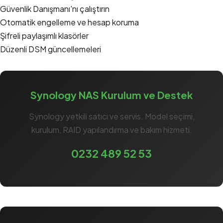
Güvenlik Danışmanı'nı çalıştırın
Otomatik engelleme ve hesap koruma
Şifreli paylaşımlı klasörler
Düzenli DSM güncellemeleri
Synology NAS Kurulum ve Destek
Synology yetkili satıcı ve servis. Model seçimi,
kurulum, RAID yapılandırma ve bakım hizmeti.
0232 489 52 53