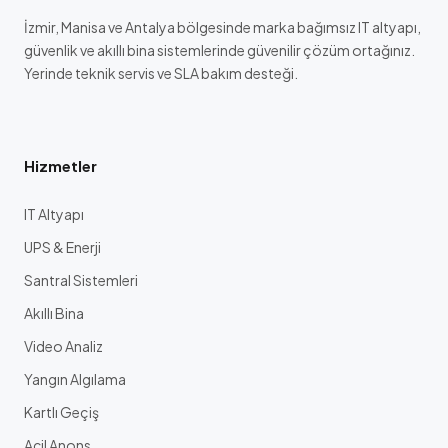
İzmir, Manisa ve Antalya bölgesinde marka bağımsız IT altyapı,
güvenlik ve akıllı bina sistemlerinde güvenilir çözüm ortağınız.
Yerinde teknik servis ve SLA bakım desteği.
Hizmetler
IT Altyapı
UPS & Enerji
Santral Sistemleri
Akıllı Bina
Video Analiz
Yangın Algılama
Kartlı Geçiş
Acil Anons