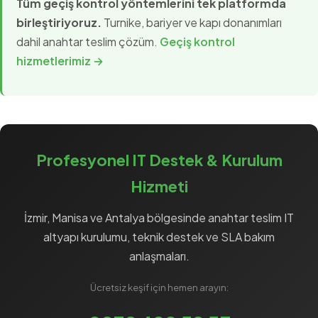
Tüm geçiş kontrol yöntemlerini tek platformda
birleştiriyoruz.
Turnike, bariyer ve kapı donanımları
dahil anahtar teslim çözüm.
Geçiş kontrol
hizmetlerimiz →
Profesyonel IT Destek & Kurulum
Hizmeti
İzmir, Manisa ve Antalya bölgesinde anahtar teslim
IT
altyapı
kurulumu, teknik destek ve
SLA
bakım
anlaşmaları.
Ücretsiz keşif için hemen arayın: