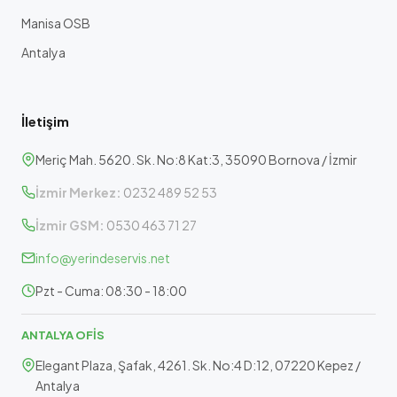
Manisa OSB
Antalya
İletişim
Meriç Mah. 5620. Sk. No:8 Kat:3, 35090 Bornova / İzmir
İzmir Merkez:
0232 489 52 53
İzmir GSM:
0530 463 71 27
info@yerindeservis.net
Pzt - Cuma: 08:30 - 18:00
ANTALYA OFİS
Elegant Plaza, Şafak, 4261. Sk. No:4 D:12, 07220 Kepez /
Antalya