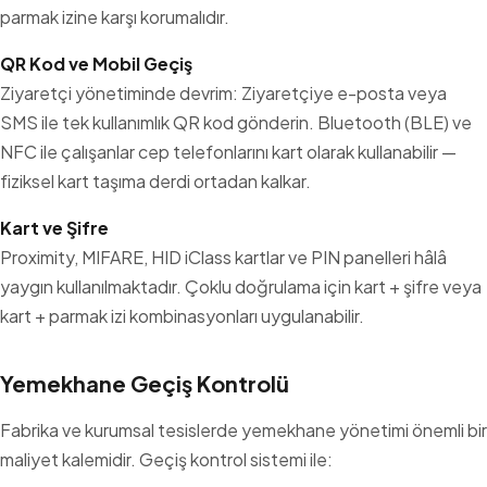
parmak izine karşı korumalıdır.
QR Kod ve Mobil Geçiş
Ziyaretçi yönetiminde devrim: Ziyaretçiye e-posta veya
SMS ile tek kullanımlık QR kod gönderin. Bluetooth (BLE) ve
NFC ile çalışanlar cep telefonlarını kart olarak kullanabilir —
fiziksel kart taşıma derdi ortadan kalkar.
Kart ve Şifre
Proximity, MIFARE, HID iClass kartlar ve PIN panelleri hâlâ
yaygın kullanılmaktadır. Çoklu doğrulama için kart + şifre veya
kart + parmak izi kombinasyonları uygulanabilir.
Yemekhane Geçiş Kontrolü
Fabrika ve kurumsal tesislerde yemekhane yönetimi önemli bir
maliyet kalemidir. Geçiş kontrol sistemi ile: