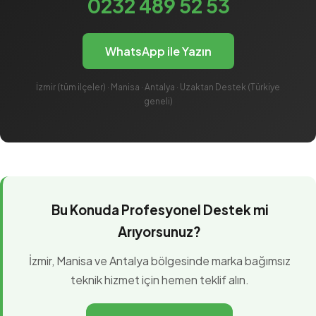
0232 489 52 53
WhatsApp ile Yazın
İzmir (tüm ilçeler) · Manisa · Antalya · Uzaktan Destek (Türkiye
geneli)
Bu Konuda Profesyonel Destek mi
Arıyorsunuz?
İzmir, Manisa ve Antalya bölgesinde marka bağımsız
teknik hizmet için hemen teklif alın.