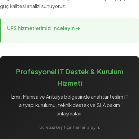
güç kalitesi analizi sunuyoruz.
UPS hizmetlerimizi inceleyin →
Profesyonel IT Destek & Kurulum
Hizmeti
İzmir, Manisa ve Antalya bölgesinde anahtar teslim
IT
altyapı
kurulumu, teknik destek ve
SLA
bakım
anlaşmaları.
Ücretsiz keşif için hemen arayın: