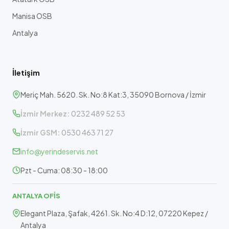
Manisa OSB
Antalya
İletişim
Meriç Mah. 5620. Sk. No:8 Kat:3, 35090 Bornova / İzmir
İzmir Merkez:
0232 489 52 53
İzmir GSM:
0530 463 71 27
info@yerindeservis.net
Pzt - Cuma: 08:30 - 18:00
ANTALYA OFİS
Elegant Plaza, Şafak, 4261. Sk. No:4 D:12, 07220 Kepez /
Antalya