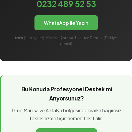
0232 489 52 53
WhatsApp ile Yazın
İzmir (tüm ilçeler) · Manisa · Antalya · Uzaktan Destek (Türkiye
geneli)
Bu Konuda Profesyonel Destek mi
Arıyorsunuz?
İzmir, Manisa ve Antalya bölgesinde marka bağımsız
teknik hizmet için hemen teklif alın.